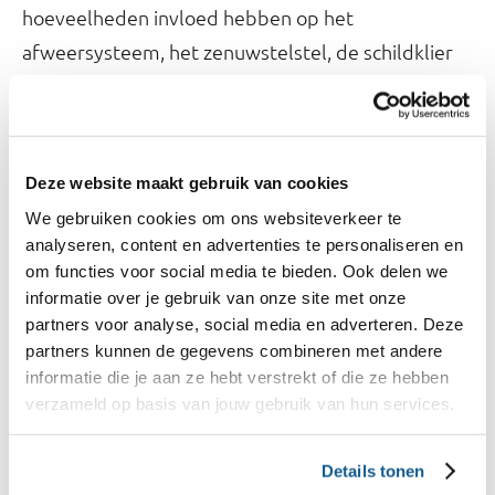
hoeveelheden invloed hebben op het
afweersysteem, het zenuwstelstel, de schildklier
en de voorplanting. Ook is er een verband met een
verlaagd geboortegewicht. Bij hele grote
hoeveelheden kunnen ze kanker veroorzaken. Dit
Deze website maakt gebruik van cookies
komt doordat deze stoffen kunnen doordringen
We gebruiken cookies om ons websiteverkeer te
tot de kern van de lichaamscellen. In de cellen
analyseren, content en advertenties te personaliseren en
kunnen ze de celdeling beïnvloeden.
om functies voor social media te bieden. Ook delen we
informatie over je gebruik van onze site met onze
Langdurige blootstelling aan een kleine
partners voor analyse, social media en adverteren. Deze
hoeveelheid dioxines of DL-PCB’s zorgt er bij
partners kunnen de gegevens combineren met andere
informatie die je aan ze hebt verstrekt of die ze hebben
proefdieren voor dat ze minder weerstand hebben
verzameld op basis van jouw gebruik van hun services.
en minder vruchtbaar zijn. Zo heeft het invloed op
de spermakwaliteit. Ook kan het goede vorming
Details tonen
van tandglazuur beïnvloeden.