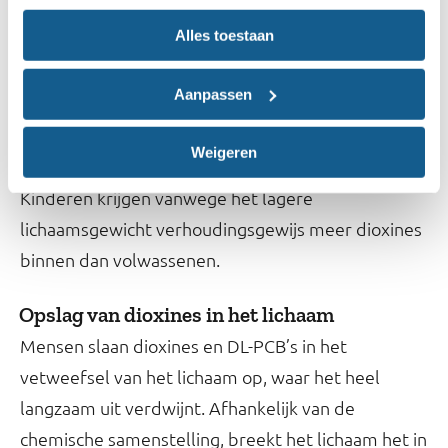
Alles toestaan
Bij grote hoeveelheden dioxines of DL-PCB’s in
korte tijd, beschadigt de lever en ontstaan er
Aanpassen
huidafwijkingen, zoals chlooracne. Dit is het geval
bij incidenten of door vergiftiging.
Weigeren
Kinderen krijgen vanwege het lagere
lichaamsgewicht verhoudingsgewijs meer dioxines
binnen dan volwassenen.
Opslag van dioxines in het lichaam
Mensen slaan dioxines en DL-PCB’s in het
vetweefsel van het lichaam op, waar het heel
langzaam uit verdwijnt. Afhankelijk van de
chemische samenstelling, breekt het lichaam het in