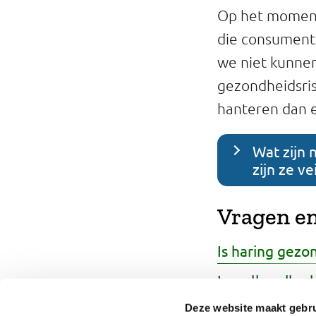
Op het moment 
die consumente
we niet kunnen
gezondheidsris
hanteren dan 
Wat zijn 
zijn ze ve
Vragen en
Is haring gezo
Is wolhandkrab
Waarom is vett
Deze website maakt gebru