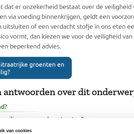
dat er onzekerheid bestaat over de veiligheid 
n via voeding binnenkrijgen, geldt een voorzorg
 uitsluiten of een verdacht stofje in ons eten e
ico vormt, dan kiezen we voor de veiligheid van
een beperkend advies.
nitraatrijke groenten en
ilig?
 antwoorden over dit onderwe
nd?
 veilig en gezond om te eten?
e vis gezond?
ik van cookies