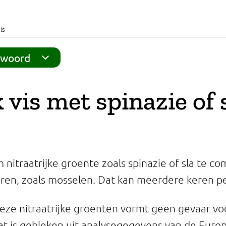
ls
twoord
 vis met spinazie of 
m nitraatrijke groente zoals spinazie of sla te 
ieren, zoals mosselen. Dat kan meerdere keren p
eze nitraatrijke groenten vormt geen gevaar vo
t is gebleken uit analysegegevens van de Europ