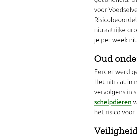
Professionals
voor Voedselve
Risicobeoordel
Onderwijs
nitraatrijke g
Eetomgevingen
je per week nit
Webshop
Oud onde
Pers
Eerder werd ge
Het nitraat in 
Over ons
vervolgens in 
schelpdieren
w
het risico voor
Veilighei