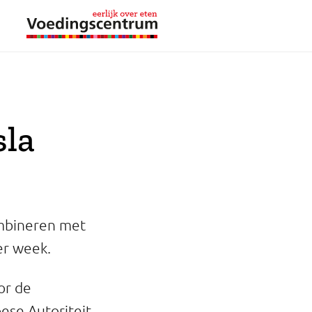
sla
combineren met
er week.
or de
ese Autoriteit