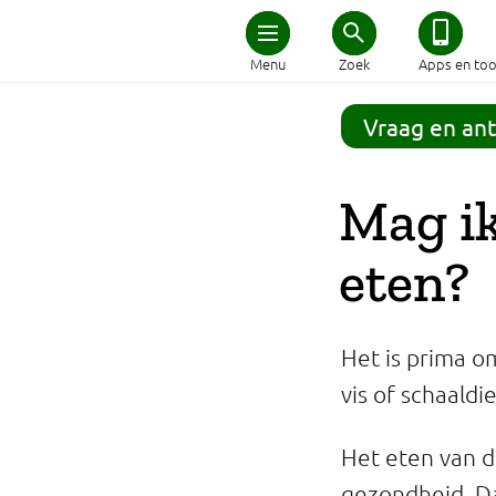
Home
Menu
Zoek
Apps en too
Schijf van Vijf
Vraag en an
Recepten
Mag ik
Afvallen
eten?
Zwanger en kind
Het is prima o
Duurzaam eten
vis of schaald
Veilig eten
Het eten van d
gezondheid. Da