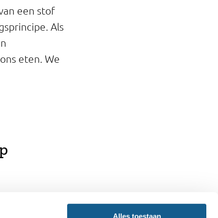
van een stof
sprincipe. Als
en
 ons eten. We
rp
Alles toestaan