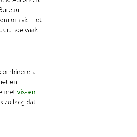
 Bureau
eem om vis met
 uit hoe vaak
 combineren.
riet en
vis- en
ie met
s zo laag dat