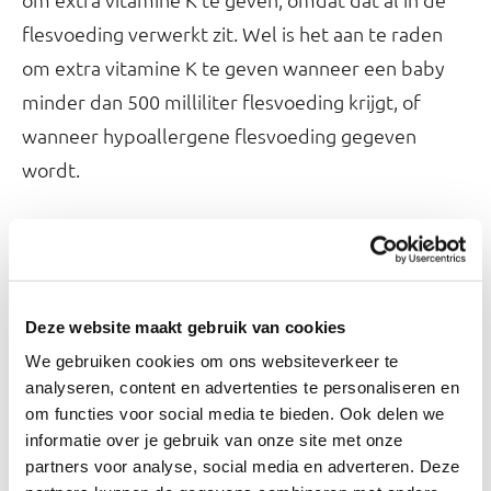
flesvoeding verwerkt zit. Wel is het aan te raden
om extra vitamine K te geven wanneer een baby
minder dan 500 milliliter flesvoeding krijgt, of
wanneer hypoallergene flesvoeding gegeven
wordt.
Gaat er iets veranderen?
Nee, baby's blijven net na de geboorte vitamine K
toegediend krijgen van de zorgverlener. En ouders
Deze website maakt gebruik van cookies
geven zelf druppels vanaf dag 8 aan hun
We gebruiken cookies om ons websiteverkeer te
borstgevoede baby, of als hun baby hypoallergene
analyseren, content en advertenties te personaliseren en
flesvoeding krijgt.
om functies voor social media te bieden. Ook delen we
informatie over je gebruik van onze site met onze
partners voor analyse, social media en adverteren. Deze
Alternatieve manieren van vitamine K-toediening