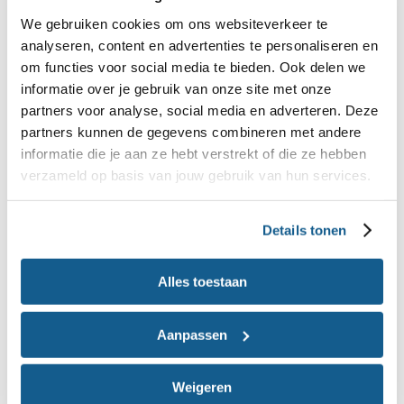
goed om te variëren en vermijd het vaak en veel
We gebruiken cookies om ons websiteverkeer te
gebruik van één soort kruid.
analyseren, content en advertenties te personaliseren en
om functies voor social media te bieden. Ook delen we
Geen zout
informatie over je gebruik van onze site met onze
partners voor analyse, social media en adverteren. Deze
Geef jonge kinderen onder de 4 jaar liever geen
partners kunnen de gegevens combineren met andere
kruiden waar ook zout in zit. Dat is niet goed voor
informatie die je aan ze hebt verstrekt of die ze hebben
hun nieren. Ook voor oudere kinderen is te veel
verzameld op basis van jouw gebruik van hun services.
zout niet gezond.
Details tonen
Thee
Geef baby’s nog geen kaneelthee, venkelthee of
Alles toestaan
anijsthee. In deze soorten kruidenthee kunnen
zitten die niet goed voor ze zijn.
plantengifstoffen
Aanpassen
In borstvoedingsthee zit vaak ook venkel of anijs en
soms ook kaneel. Drink als je borstvoeding geeft
Weigeren