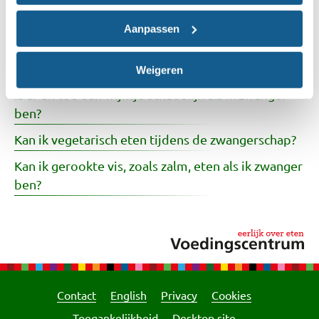
Moet ik foliumzuur slikken tijdens de
Aanpassen
zwangerschap?
Mag ik tonijn eten als ik zwanger ben?
Weigeren
Is af en toe een wijntje schadelijk als ik zwanger
ben?
Kan ik vegetarisch eten tijdens de zwangerschap?
Kan ik gerookte vis, zoals zalm, eten als ik zwanger
ben?
Contact
English
Privacy
Cookies
Toegankelijkheid
Desktop site