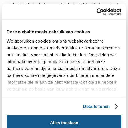
op het etiket als je een alcoholvrij biertje koopt of
vraag het na bij de ober als je een biertje bestelt.
Kies voor een biertje met 0% alcohol.
Deze website maakt gebruik van cookies
Als je zwanger bent, is het advies om helemaal
We gebruiken cookies om ons websiteverkeer te
geen alcohol te drinken, ook geen half glaasje.
analyseren, content en advertenties te personaliseren en
om functies voor social media te bieden. Ook delen we
Meer informatie over alcohol en zwangerschap èn
informatie over je gebruik van onze site met onze
een gratis online cursus over dit onderwerp vind je
partners voor analyse, social media en adverteren. Deze
op
.
www.alcoholvrijzwanger.nl
partners kunnen de gegevens combineren met andere
informatie die je aan ze hebt verstrekt of die ze hebben
verzameld op basis van jouw gebruik van hun services.
Wat mag ik wel en niet eten als ik
zwanger ben?
Details tonen
Vragen en antwoorden over dit
onderwerp
Alles toestaan