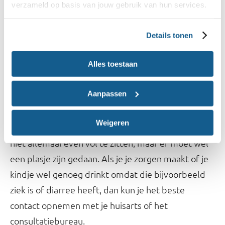
maanden. Laat je kindje regelmatig oefenen met
verzameld op basis van jouw gebruik van hun services.
drinken uit een beker: het gaat vanzelf steeds
beter.
Details tonen
Alles toestaan
Hoe weet je of je kind voldoende
drinkt?
Aanpassen
Het aantal plasluiers is een goede maat, dit
Weigeren
moeten er minimaal 4 zijn per 24 uur. Ze hoeven
niet allemaal even vol te zitten, maar er moet wel
een plasje zijn gedaan. Als je je zorgen maakt of je
kindje wel genoeg drinkt omdat die bijvoorbeeld
ziek is of diarree heeft, dan kun je het beste
contact opnemen met je huisarts of het
consultatiebureau.