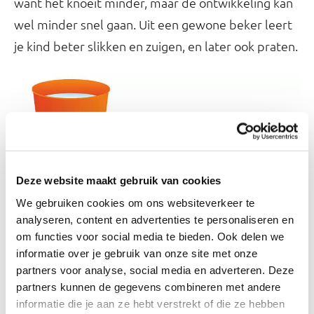
want het knoeit minder, maar de ontwikkeling kan
wel minder snel gaan. Uit een gewone beker leert
je kind beter slikken en zuigen, en later ook praten.
Deze website maakt gebruik van cookies
Tussen de 6 en 8 maanden kun je beginnen met je
We gebruiken cookies om ons websiteverkeer te
kind uit een beker te leren drinken. Houd eerst zelf
analyseren, content en advertenties te personaliseren en
de beker vast terwijl je kind zelf slokjes neemt. Je
om functies voor social media te bieden. Ook delen we
merkt vanzelf wanneer die de beker naar de mond
informatie over je gebruik van onze site met onze
partners voor analyse, social media en adverteren. Deze
kan brengen en kan drinken zonder al te veel te
partners kunnen de gegevens combineren met andere
knoeien. Meestal is dat tussen de 8 en 12
informatie die je aan ze hebt verstrekt of die ze hebben