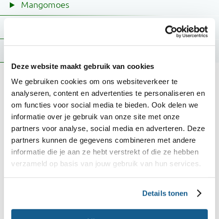
Mangomoes
Aardbeienpuree
Perzikpuree
Deze website maakt gebruik van cookies
Meerdere fruithapjes tegelijk
We gebruiken cookies om ons websiteverkeer te
analyseren, content en advertenties te personaliseren en
maken
om functies voor social media te bieden. Ook delen we
informatie over je gebruik van onze site met onze
Een baby die net gaat eten, eet maar een paar
partners voor analyse, social media en adverteren. Deze
lepeltjes per keer. Het scheelt tijd om meerdere
partners kunnen de gegevens combineren met andere
porties tegelijk te maken.
informatie die je aan ze hebt verstrekt of die ze hebben
verzameld op basis van jouw gebruik van hun services.
Dat doe je zo:
Details tonen
Maak de hapjes klaar.