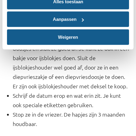
Verdeel het gepureerde fruit in gelijke porties.
Alles toestaan
Zet 1 portie apart voor je kind.
Aanpassen
Bewaar 1 portie afgedekt in de koelkast voor de
volgende dag.
Weigeren
Verpak de overige hapjes in diepvrieszakjes of
doosjes en sluit ze goed af. Je kunt ze ook in een
bakje voor ijsblokjes doen. Sluit de
ijsblokjeshouder wel goed af, door ze in een
diepvrieszakje of een diepvriesdoosje te doen.
Er zijn ook ijsblokjeshouder met deksel te koop.
Schrijf de datum erop en wat erin zit. Je kunt
ook speciale etiketten gebruiken.
Stop ze in de vriezer. De hapjes zijn 3 maanden
houdbaar.