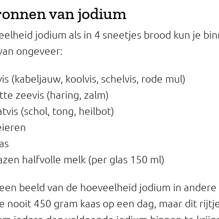
ronnen van jodium
elheid jodium als in 4 sneetjes brood kun je bi
van ongeveer:
s (kabeljauw, koolvis, schelvis, rode mul)
te zeevis (haring, zalm)
vis (schol, tong, heilbot)
eieren
as
lazen halfvolle melk (per glas 150 ml)
ft een beeld van de hoeveelheid jodium in andere
je nooit 450 gram kaas op een dag, maar dit rijtje