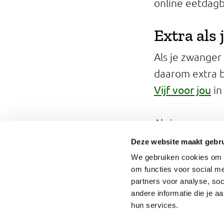
online eetdagb
Extra als
Als je zwanger
daarom extra b
Vijf voor jou
in
Als je zwanger
te krijgen, dan
Deze website maakt gebru
We gebruiken cookies om o
Hoe eet j
om functies voor social me
Vijf?
partners voor analyse, so
andere informatie die je a
hun services.
Contact
English
Privacy