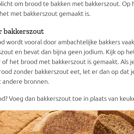
rplicht om brood te bakken met bakkerszout. Op h
 het met bakkerszout gemaakt is.
r bakkerszout
od wordt vooral door ambachtelijke bakkers vaa
zout en bevat dan bijna geen jodium. Kijk op het
r of het brood met bakkerszout is gemaakt. Als j
brood zonder bakkerszout eet, let er dan op dat 
it andere bronnen.
ood? Voeg dan bakkerszout toe in plaats van keu