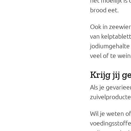
het moeilijk i
brood eet.
Ook in zeewier
van kelptablet
jodiumgehalte 
veel of te wei
Krijg jij
Als je gevarie
zuivelproducten
Wil je weten o
voedingsstoffe