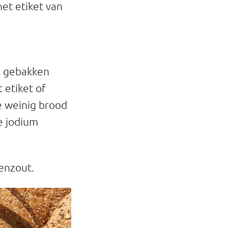
et etiket van
k gebakken
 etiket of
e weinig brood
je jodium
kenzout.