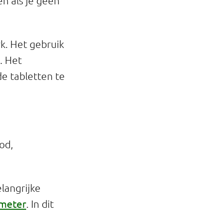
en als je geen
k. Het gebruik
. Het
de tabletten te
od,
langrijke
tmeter
. In dit