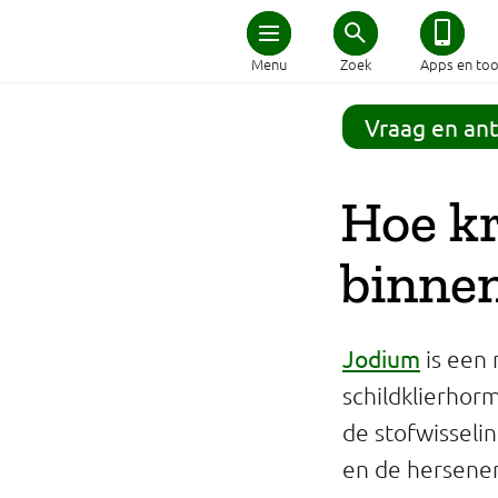
Home
Menu
Zoek
Apps en too
Schijf van Vijf
Vraag en an
Recepten
Hoe kr
Afvallen
binne
Zwanger en kind
Jodium
is een 
Duurzaam eten
schildklierhor
de stofwisseli
Veilig eten
en de hersene