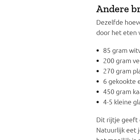
Andere b
Dezelfde hoeve
door het eten 
85 gram witvi
200 gram vet
270 gram plat
6 gekookte 
450 gram ka
4-5 kleine g
Dit rijtje gee
Natuurlijk eet 