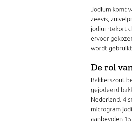
Professionals
Jodium komt va
zeevis, zuivel
Onderwijs
jodiumtekort d
Eetomgevingen
ervoor gekoze
wordt gebruikt
Webshop
Pers
De rol va
Over ons
Bakkerszout b
gejodeerd bakk
Nederland. 4 s
microgram jodi
aanbevolen 15