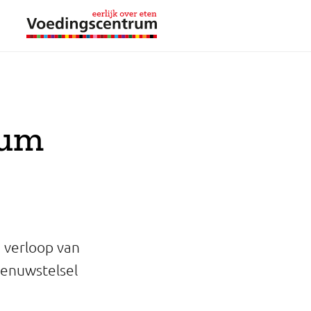
ium
 verloop van
zenuwstelsel