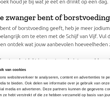
oek houd je bij wat je eet en drinkt op een dag.
 je zwanger bent of borstvoeding
 bent of borstvoeding geeft, heb je meer jodium 
elangrijk om te eten met de Schijf van Vijf. Vul
 en ontdek wat jouw aanbevolen hoeveelheden z
 bent en het lukt je structureel niet om voldoen
supp
 is het advies jodium aan te vullen met een
ik van cookies
ns websiteverkeer te analyseren, content en advertenties te pe
e met de Schijf van
dia te bieden. Ook delen we informatie over je gebruik van onze
cial media en adverteren. Deze partners kunnen de gegevens c
an ze hebt verstrekt of die ze hebben verzameld op basis van jo
Cookies
Toegankelijkheid
Mobiele site