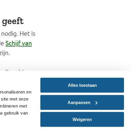
 geeft
nodig. Het is
Schijf van
 de
ijn.
 jodium binnen
lement
.
Alles toestaan
rsonaliseren en
 site met onze
Aanpassen
ombineren met
uw gebruik van
Weigeren