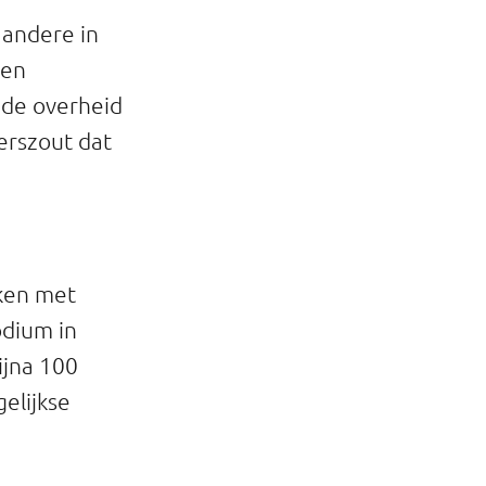
 andere in
een
 de overheid
erszout dat
ken met
odium in
ijna 100
elijkse