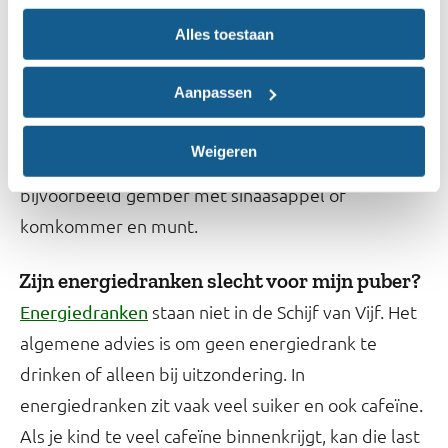
ijskoffies en gezoete zuiveldranken.
Alles toestaan
Water (met prik of een smaakje) en thee zonder
Aanpassen
suiker staan in de
en zijn de beste
Schijf van Vijf
keuzes voor je kind. Water kun je meer smaak
Weigeren
geven door fruit en kruiden toe te voegen,
bijvoorbeeld gember met sinaasappel of
komkommer en munt.
Zijn energiedranken slecht voor mijn puber?
staan niet in de Schijf van Vijf. Het
Energiedranken
algemene advies is om geen energiedrank te
drinken of alleen bij uitzondering. In
energiedranken zit vaak veel suiker en ook cafeïne.
Als je kind te veel cafeïne binnenkrijgt, kan die last