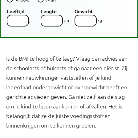
Leeftijd
Lengte
Gewicht
jr
cm
kg
Middelomtrek
Ik ben zwanger
Ik geef borstvoeding
24,6
24,6
Berekenen
De BMI zegt niet alles over je
...
cm
veel
veel
veel
veel te laag
laag
veel te hoog
goed
veel te hoog
goed
hoog
hoog
Weet ik niet.
gezondheid. Voor een optimaal
te
te
te
advies is ook je middelomtrek van
Is de BMI te hoog of te laag? Vraag dan advies aan
laag
hoog
hoog
belang.
de schoolarts of huisarts of ga naar een diëtist. Zij
kunnen nauwkeuriger vaststellen of je kind
inderdaad ondergewicht of overgewicht heeft en
gerichte adviezen geven. Ga niet zelf aan de slag
Je meet je middelomtrek zo:
om je kind te laten aankomen of afvallen. Het is
Ga rechtop staan. Meet op je blote huid tussen je
belangrijk dat ze de juiste voedingsstoffen
onderste rib (A) en de bovenkant van je bekken (B). Houd
het meetlint niet te strak, adem uit en lees je
binnenkrijgen om te kunnen groeien.
middelomtrek af.