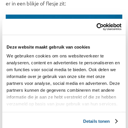
er in een blikje of flesje zit:
Deze website maakt gebruik van cookies
We gebruiken cookies om ons websiteverkeer te
analyseren, content en advertenties te personaliseren en
om functies voor social media te bieden. Ook delen we
informatie over je gebruik van onze site met onze
partners voor analyse, social media en adverteren. Deze
partners kunnen de gegevens combineren met andere
informatie die je aan ze hebt verstrekt of die ze hebben
Op basis van etiketinformatie november 2025.
verzameld op basis van jouw gebruik van hun services.
1 klontje is 4 gram suiker.
Details tonen
Bekijk ook
in
de hoeveelheid suikerklontjes