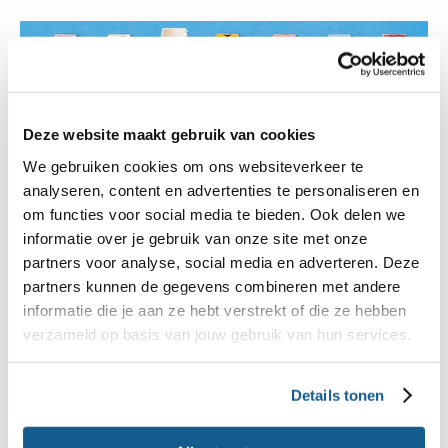
Deze website maakt gebruik van cookies
We gebruiken cookies om ons websiteverkeer te
analyseren, content en advertenties te personaliseren en
om functies voor social media te bieden. Ook delen we
informatie over je gebruik van onze site met onze
partners voor analyse, social media en adverteren. Deze
partners kunnen de gegevens combineren met andere
informatie die je aan ze hebt verstrekt of die ze hebben
Kant-en-klare ijskoffies bevatten vaak veel suiker.
verzameld op basis van jouw gebruik van hun services.
Wil je ijskoffie drinken?
Je kunt het ook zelf maken
Details tonen
met koffie, halfvolle melk en ijsblokjes. Zonder
suiker natuurlijk!