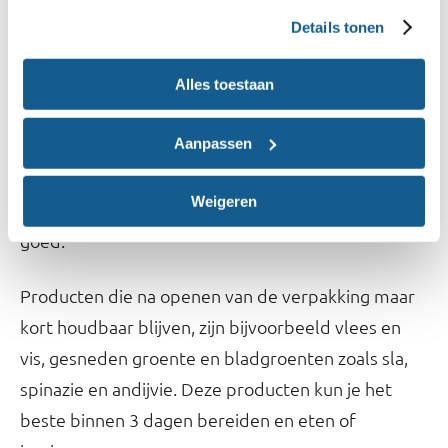
hoeveelheden. Zo voorkom je voedselverspilling.
Details tonen
6. Doe slim boodschappen
Alles toestaan
Kies bij verse producten voor producten die langer
Aanpassen
houdbaar zijn zoals appels, peren, kiwi’s, eieren,
aardappels, witlof, bloemkool en wortels. Deze
Weigeren
producten blijven een week tot enkele weken
goed.
Producten die na openen van de verpakking maar
kort houdbaar blijven, zijn bijvoorbeeld vlees en
vis, gesneden groente en bladgroenten zoals sla,
spinazie en andijvie. Deze producten kun je het
beste binnen 3 dagen bereiden en eten of