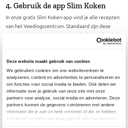
4. Gebruik de app Slim Koken
In onze gratis Slim Koken-app vind je alle recepten
van het Voedingscentrum. Standaard zijn deze
recepten voor 2 personen. Maar in de app kun je
jouw huishouden instellen op 1 persoon. Wij
rekenen dan de hoeveelheden voor je om.
Bekijk
.
en download de Slim Koken-app
Deze website maakt gebruik van cookies
We gebruiken cookies om ons websiteverkeer te
5. Neem een abonnement op een
analyseren, content en advertenties te personaliseren en
om functies voor social media te bieden. Ook delen we
maaltijdbox
informatie over je gebruik van onze site met onze
partners voor analyse, social media en adverteren. Deze
Je kunt een abonnement nemen op een
partners kunnen de gegevens combineren met andere
maaltijdbox voor een- of
informatie die je aan ze hebt verstrekt of die ze hebben
verzameld op basis van jouw gebruik van hun services.
tweepersoonshuishoudens. Hierin zitten afgepaste