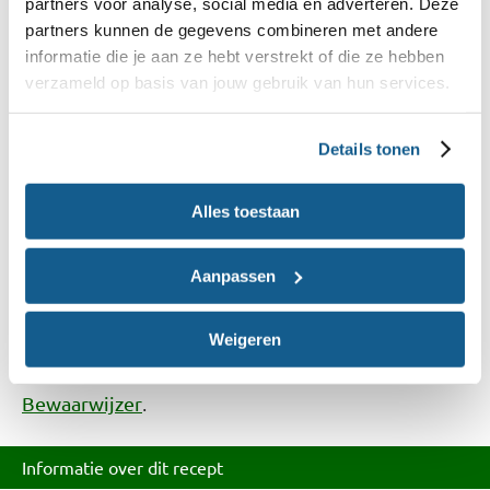
partners voor analyse, social media en adverteren. Deze
appelstroop voor een unieke twist.
partners kunnen de gegevens combineren met andere
informatie die je aan ze hebt verstrekt of die ze hebben
Allergie-informatie
verzameld op basis van jouw gebruik van hun services.
We kunnen niet garanderen dat de ingrediënten
Details tonen
die je gebruikt vrij zijn van allergenen. Kijk daarom
altijd op het etiket of raadpleeg onze
Kies Ik
Alles toestaan
.
Gezond?-app
Aanpassen
Ingrediënten over?
Kijk op onze
welke recepten je ermee
receptensite
Weigeren
kunt maken of bekijk het bewaaradvies in onze
.
Bewaarwijzer
Informatie over dit recept