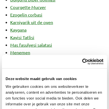
Courgette Mucver
Ezogelin corbasi
Karniyarik uit de oven
Kaygana
Kayisi Tatlisi
Mas fasulyesi salatasi
Menemen
Mercimek corbasi
Snijbonenstoofpot met rundvlees
Sicak ayran asi corbasi
Deze website maakt gebruik van cookies
Türlü
We gebruiken cookies om ons websiteverkeer te
analyseren, content en advertenties te personaliseren en
Variaties
om functies voor social media te bieden. Ook delen we
informatie over je gebruik van onze site met onze
Vervang de pekmez door honing, dadelsiroop of