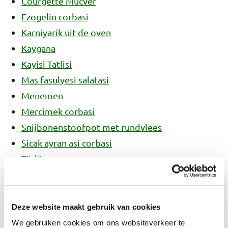
Courgette Mucver
Ezogelin corbasi
Karniyarik uit de oven
Kaygana
Kayisi Tatlisi
Mas fasulyesi salatasi
Menemen
Mercimek corbasi
Snijbonenstoofpot met rundvlees
Sicak ayran asi corbasi
Türlü
Volkoren simit
Allergie-informatie
Deze website maakt gebruik van cookies
We kunnen niet garanderen dat de ingrediënten
We gebruiken cookies om ons websiteverkeer te