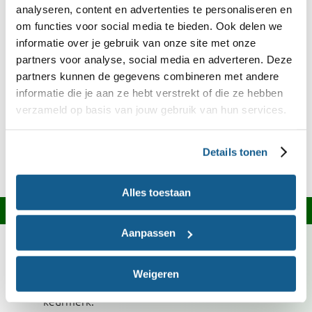
analyseren, content en advertenties te personaliseren en
die je gebruikt vrij zijn van allergenen. Kijk daarom
om functies voor social media te bieden. Ook delen we
altijd op het etiket of raadpleeg onze
Kies Ik
informatie over je gebruik van onze site met onze
.
Gezond?-app
partners voor analyse, social media en adverteren. Deze
partners kunnen de gegevens combineren met andere
informatie die je aan ze hebt verstrekt of die ze hebben
Ingrediënten over?
verzameld op basis van jouw gebruik van hun services.
Kijk op onze
welke recepten je ermee
receptensite
kunt maken of bekijk het bewaaradvies in onze
Details tonen
.
Bewaarwijzer
Alles toestaan
Informatie over dit recept
Aanpassen
Snijbonen is deze maand in Nederland in het
seizoen. Kies bij voorkeur voor groente met het
Weigeren
Biologisch, Demeter of EKO-NL 3 sterren
keurmerk.