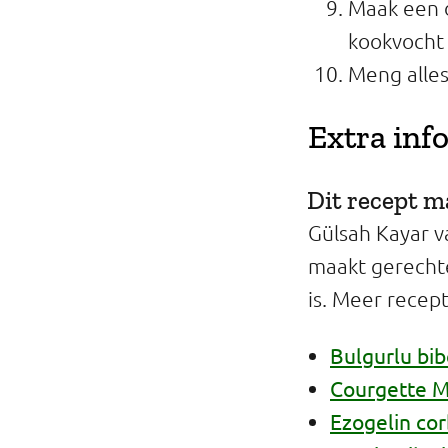
Maak een d
kookvocht 
Meng alles
Extra inf
Dit recept 
Gülsah Kayar v
maakt gerechte
is. Meer recep
Bulgurlu bib
Courgette 
Ezogelin cor