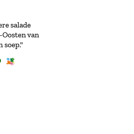
ere salade
d-Oosten van
n soep."