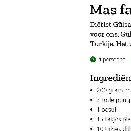
Mas fa
Professionals
Onderwijs
Diëtist Gülsa
voor ons. Gü
Eetomgevingen
Turkije. Het 
Webshop
4 personen
Pers
Ingredië
Over ons
200 gram m
3 rode puntp
1 bosui
15 takjes pla
10 takjes dil