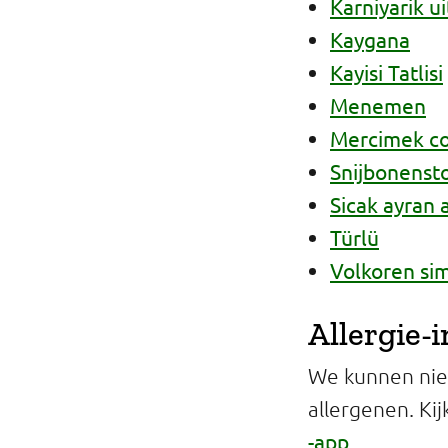
Karniyarik u
Kaygana
Kayisi Tatlisi
Menemen
Mercimek co
Snijbonenst
Sicak ayran a
Türlü
Volkoren sim
Allergie-
We kunnen niet
allergenen. Ki
-app
.