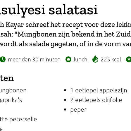
sulyesi salatasi
h Kayar schreef het recept voor deze lekk
lsah: "Mungbonen zijn bekend in het Zui
wordt als salade gegeten, of in de vorm va
meer dan 30 minuten
lunch
225 kcal
nten
ungbonen
1 eetlepel appelazijn
aprika's
2 eetlepels olijfolie
peper
tte peterselie
le