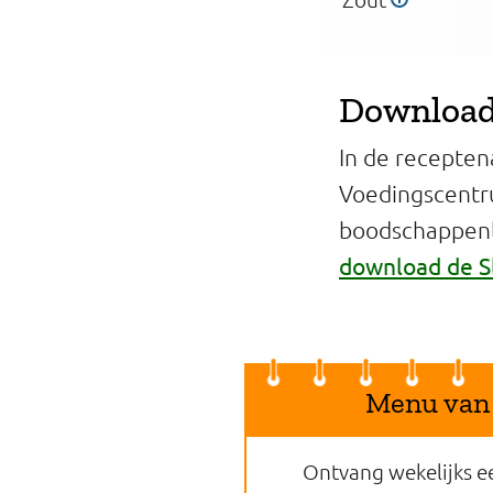
Download 
In de recepten
Voedingscentr
boodschappenli
download de S
Menu van
Ontvang wekelijks e