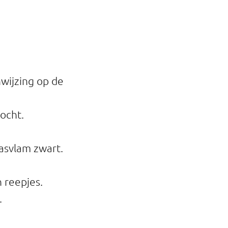
wijzing op de
ocht.
gasvlam zwart.
n reepjes.
.