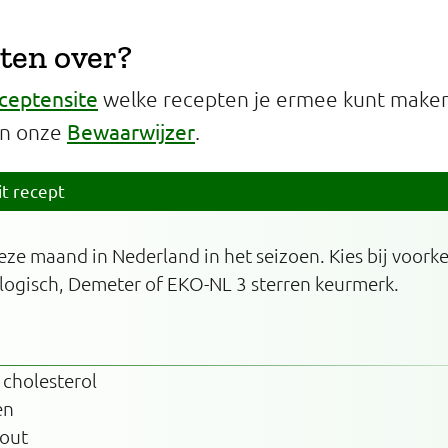
ten over?
ceptensite
welke recepten je ermee kunt maken 
Bewaarwijzer
in onze
.
it recept
deze maand in Nederland in het seizoen. Kies bij voork
logisch, Demeter of EKO-NL 3 sterren keurmerk.
 cholesterol
en
zout