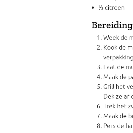
½ citroen
Bereiding
Week de m
Kook de m
verpakking
Laat de m
Maak de pa
Grill het v
Dek ze af 
Trek het zw
Maak de bos
Pers de hal