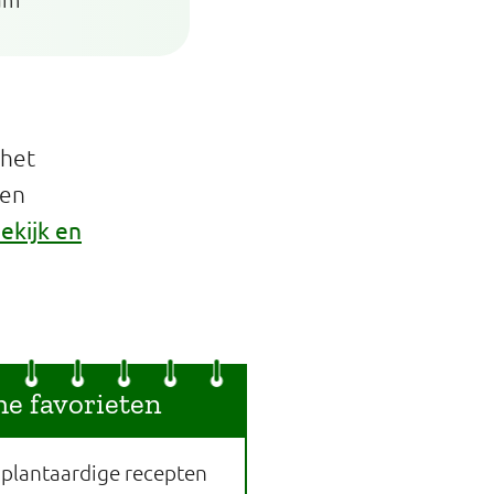
 het
een
ekijk en
he favorieten
 plantaardige recepten