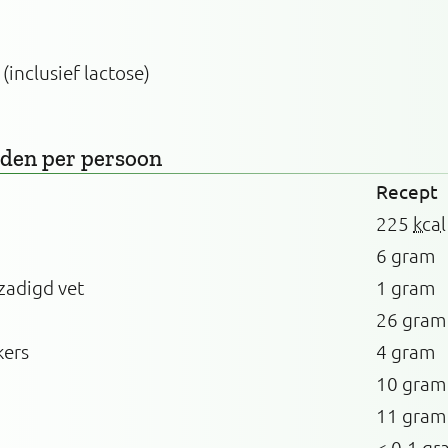
 (inclusief lactose)
rden
per persoon
Recept
225
kcal
6 gram
zadigd vet
1 gram
26 gram
kers
4 gram
10 gram
11 gram
< 0.1 gr