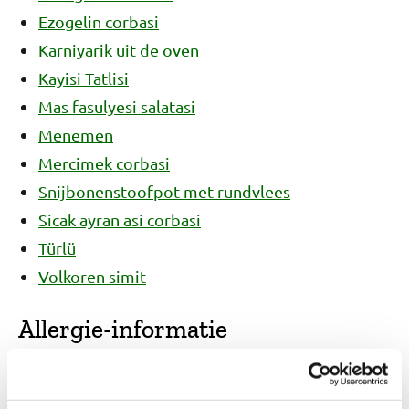
Ezogelin corbasi
Karniyarik uit de oven
Kayisi Tatlisi
Mas fasulyesi salatasi
Menemen
Mercimek corbasi
Snijbonenstoofpot met rundvlees
Sicak ayran asi corbasi
Türlü
Volkoren simit
Allergie-informatie
We kunnen niet garanderen dat de ingrediënten
die je gebruikt vrij zijn van allergenen. Kijk daarom