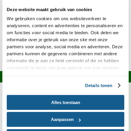
altijd op het etiket of raadpleeg onze
Kies Ik
Deze website maakt gebruik van cookies
.
Gezond?-app
We gebruiken cookies om ons websiteverkeer te
analyseren, content en advertenties te personaliseren en
Ingrediënten over?
om functies voor social media te bieden. Ook delen we
informatie over je gebruik van onze site met onze
Kijk op onze
welke recepten je ermee
receptensite
partners voor analyse, social media en adverteren. Deze
kunt maken of bekijk het bewaaradvies in onze
partners kunnen de gegevens combineren met andere
.
Bewaarwijzer
informatie die je aan ze hebt verstrekt of die ze hebben
verzameld op basis van jouw gebruik van hun services.
Informatie over dit recept
Details tonen
Dit recept voldoet niet volledig aan de Schijf van
Vijf-criteria.
Lees meer over onze criteria.
Alles toestaan
Tomaat is deze maand in Nederland in het seizoen.
Aanpassen
Kies bij voorkeur voor groente met het Biologisch,
Demeter of EKO-NL 3 sterren keurmerk.