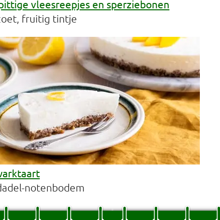
 pittige vleesreepjes en sperziebonen
et, fruitig tintje
arktaart
dadel-notenbodem