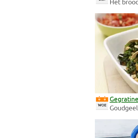
Het brood
Gegratin
Goudgeel