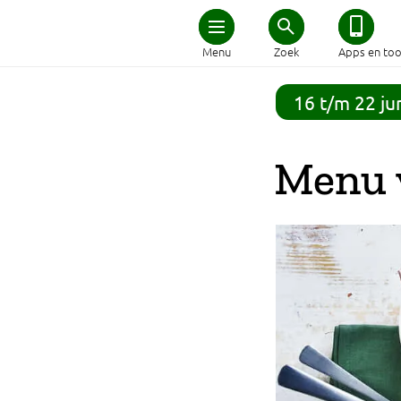
Home
Menu
Zoek
Apps en too
Schijf van Vijf
16 t/m 22 ju
Recepten
Menu 
Afvallen
Zwanger en kind
Duurzaam eten
Veilig eten