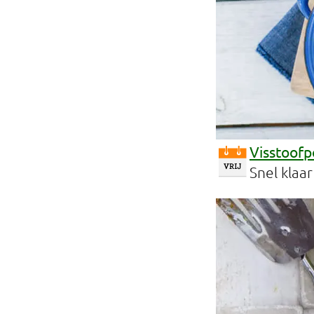
Visstoofp
Snel klaa