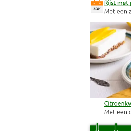
Rijst met
Met een zo
Citroenkw
Met een 