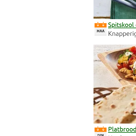
Professionals
Onderwijs
Spitskool
Knapperig
Eetomgevingen
Webshop
Pers
Over ons
Platbrood