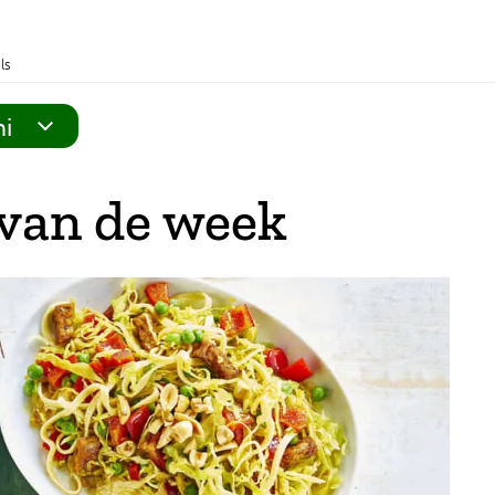
ls
ni
van de week