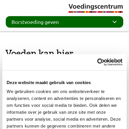
Borstvoeding geven
Voeden kan hier
Het beeldmerk ‘Voeden kan hier’ en de
bijbehorende database zijn komen te vervallen.
Deze website maakt gebruik van cookies
Helaas laten de huidige bezuinigingen het niet toe
We gebruiken cookies om ons websiteverkeer te
om de database te vernieuwen en aan te passen
analyseren, content en advertenties te personaliseren en
om functies voor social media te bieden. Ook delen we
aan de eisen en wensen van deze tijd.
informatie over je gebruik van onze site met onze
partners voor analyse, social media en adverteren. Deze
Ben je op zoek naar een plek om je baby te
partners kunnen de gegevens combineren met andere