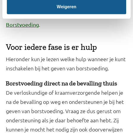
consultatiebureau. Of vind een lactatiekundige bij
Weigeren
jou in de buurt op de website van
NVL
.
Borstvoeding
Voor iedere fase is er hulp
Hieronder kun je lezen welke hulp wanneer je kunt
inschakelen bij het geven van borstvoeding.
Borstvoeding direct na de bevalling thuis
De verloskundige of kraamverzorgende helpen je
na de bevalling op weg en ondersteunen je bij het
geven van borstvoeding. Vraag ze dus gerust om
ondersteuning als je daar behoefte aan hebt. Zij
kunnen je mocht het nodig zijn ook doorverwijzen