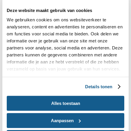
kind binnenkrijgt als je de borst geeft. Hoe meer
Deze website maakt gebruik van cookies
melk je baby drinkt, hoe meer melk jij produceert.
We gebruiken cookies om ons websiteverkeer te
Baby's regelen op die manier dus zelf dat ze
analyseren, content en advertenties te personaliseren en
voldoende melk krijgen. Velen die vroegtijdig
om functies voor social media te bieden. Ook delen we
stoppen met borstvoeding denken dat ze niet
informatie over je gebruik van onze site met onze
genoeg melk aanmaken. Maar je kunt op je lichaam
partners voor analyse, social media en adverteren. Deze
partners kunnen de gegevens combineren met andere
vertrouwen. Bijna iedereen die net is bevallen kan
informatie die je aan ze hebt verstrekt of die ze hebben
borstvoeding geven.
verzameld op basis van jouw gebruik van hun services.
Baby’s drinken zoveel ze nodig hebben en in het
Details tonen
begin is dat maar heel weinig. Je kunt voor advies
altijd terecht bij je verloskundige of
Alles toestaan
kraamverzorgende. Zij kunnen je ook
doorverwijzen naar een lactatiekundige. Na de
Aanpassen
kraamperiode kun je terecht bij het