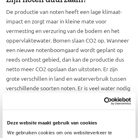
De productie van noten heeft een lage klimaat-
impact en zorgt maar in kleine mate voor
vermesting en verzuring van de bodem en het
oppervlaktewater. Bomen slaan CO2 op. Wanneer
een nieuwe notenboomgaard wordt geplant op
reeds ontbost gebied, dan kan de productie dus
netto meer CO2 opslaan dan uitstoten. Er zijn
grote verschillen in land en waterverbruik tussen
verschillende soorten noten. Er is veel water nodig
voor de productie van boomnoten. Veel meer
water dan bij de productie van pinda's of andere
plantaardige eiwitbronnen zoals peulvruchten. Dit
Deze website maakt gebruik van cookies
kan leiden tot problemen in gebieden waar water
We gebruiken cookies om ons websiteverkeer te
schaars is.