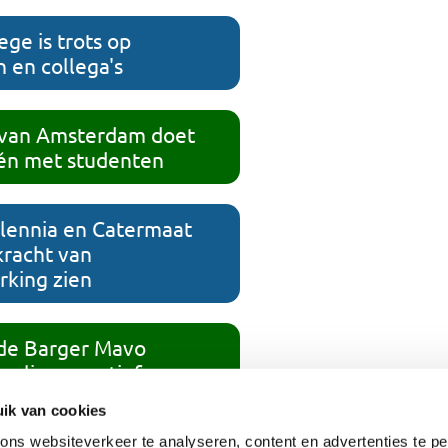
ege is trots op
n en collega's
van Amsterdam doet
 én met studenten
lennia en Catermaat
kracht van
king zien
e Barger Mavo
eerlingen actief
ik van cookies
tessori benadrukt
ns websiteverkeer te analyseren, content en advertenties te pe