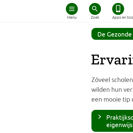
Home
Menu
Zoek
Apps en too
Schijf van Vijf
De Gezonde 
Recepten
Ervar
Afvallen
Zóveel scholen 
Zwanger en kind
wilden hun ver
een mooie tip u
Duurzaam eten
Veilig eten
Praktijks
eigenwij