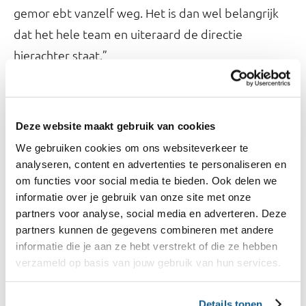
gemor ebt vanzelf weg. Het is dan wel belangrijk
dat het hele team en uiteraard de directie
hierachter staat.”
Met de leerlingenraad is er ook besproken wat zij
van onze gezonde school vinden. “Over het
Deze website maakt gebruik van cookies
algemeen zijn leerlingen echt wel positief, ook al
We gebruiken cookies om ons websiteverkeer te
zijn er ook genoeg geluiden om meer ‘vette’
analyseren, content en advertenties te personaliseren en
dingen op de kaart te zetten. Wat we overigens,
om functies voor social media te bieden. Ook delen we
informatie over je gebruik van onze site met onze
heel eigenwijs niet doen. We proberen wel altijd
partners voor analyse, social media en adverteren. Deze
om een goede vervanger te verzinnen voor de
partners kunnen de gegevens combineren met andere
ongezondere producten. En als er een vakantie
informatie die je aan ze hebt verstrekt of die ze hebben
verzameld op basis van jouw gebruik van hun services.
aankomt die langer dan een week duurt, dan
verkopen we wel een keer wat ongezonds.”
Details tonen