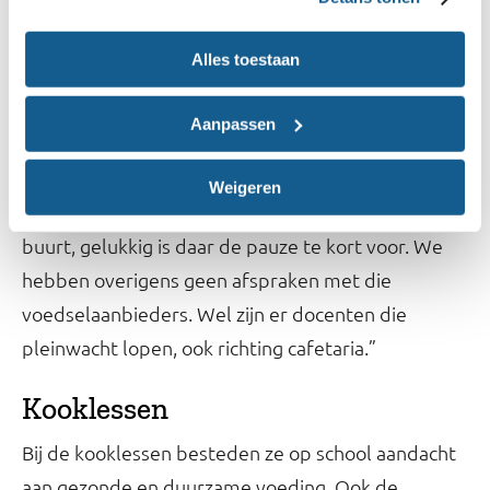
De verleiding in de buurt
Alles toestaan
Gaan leerlingen dan niet gewoon naar de
supermarkt? “Ja, het winkelcentrum is in de buurt.
Aanpassen
Alleen leerlingen van klas 1 en 2 mogen daar niet
naar toe. De ouderejaars mogen dit alleen in de
Weigeren
grote pauze. We hebben ook een cafetaria in de
buurt, gelukkig is daar de pauze te kort voor. We
hebben overigens geen afspraken met die
voedselaanbieders. Wel zijn er docenten die
pleinwacht lopen, ook richting cafetaria.”
Kooklessen
Bij de kooklessen besteden ze op school aandacht
aan gezonde en duurzame voeding. Ook de