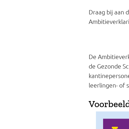
Professionals
Draag bij aan
Onderwijs
Ambitieverklar
Eetomgevingen
Webshop
De Ambitieverk
Pers
de Gezonde Sc
kantinepersonee
Over ons
leerlingen- of 
Voorbeeld