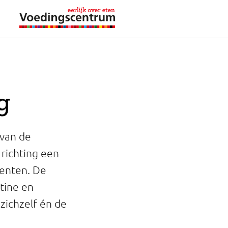
g
 van de
 richting een
denten. De
ntine en
zichzelf én de