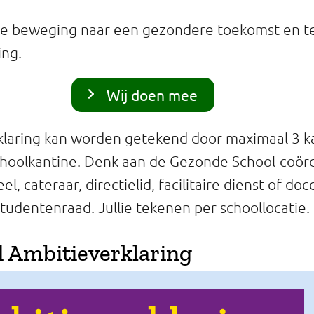
 de beweging naar een gezondere toekomst en t
ing.
Wij doen mee
laring kan worden getekend door maximaal 3 ka
hoolkantine. Denk aan de Gezonde School-coörd
l, cateraar, directielid, facilitaire dienst of do
studentenraad. Jullie tekenen per schoollocatie.
 Ambitieverklaring