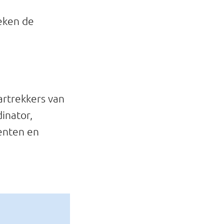
eken de
rtrekkers van
inator,
centen en