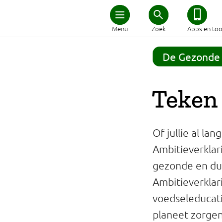
Home
Menu
Zoek
Apps en too
Schijf van Vijf
De Gezonde 
Recepten
Teken 
Afvallen
Of jullie al l
Zwanger en kind
Ambitieverklar
gezonde en duu
Duurzaam eten
Ambitieverklar
Veilig eten
voedseleducati
planeet zorgen