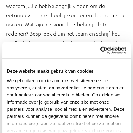
waarom jullie het belangrijk vinden om de
eetomgeving op school gezonder en duurzamer te
maken. Wat zijn hiervoor de 3 belangrijkste
redenen? Bespreek dit in het team en schrijf het
op. Dit helpt om samen je visie en ambities vast te
stellen en waar te maken.
Voorbeeld visie: “Wij maken onze leerlingen
Deze website maakt gebruik van cookies
bewust van hoe een gezonde leefstijl voor mens
We gebruiken cookies om ons websiteverkeer te
en planeet eruitziet.”
analyseren, content en advertenties te personaliseren en
om functies voor social media te bieden. Ook delen we
Voorbeeld ambitie: “Wij willen elk schooljaar
informatie over je gebruik van onze site met onze
stappen zetten richting een gezondere en
partners voor analyse, social media en adverteren. Deze
duurzamere eetomgeving en voedseleducatie
partners kunnen de gegevens combineren met andere
borgen.”
informatie die je aan ze hebt verstrekt of die ze hebben
verzameld op basis van jouw gebruik van hun services.