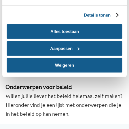
3. Stel het voedingsbeleid op
Details tonen
Maak het beleid passend bij jullie school. Jullie
kunnen het beleid zo simpel of groots maken als
Alles toestaan
jullie willen, zolang het aansluit bij jullie visie en
ambitie.
Aanpassen
Bekijk en gebruik het voorbeeldbeleid voor v(so)
Weigeren
en mbo
Onderwerpen voor beleid
Willen jullie liever het beleid helemaal zelf maken?
Hieronder vind je een lijst met onderwerpen die je
in het beleid op kan nemen.