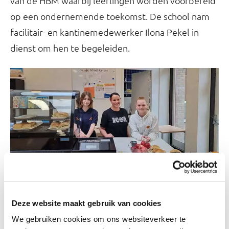
van de HBM waarbij leerlingen worden voorbereid
op een ondernemende toekomst. De school nam
facilitair- en kantinemedewerker Ilona Pekel in
dienst om hen te begeleiden.
Meedenken over aanbod
Leerlingen van de business class denken nu met
Deze website maakt gebruik van cookies
Ilona mee over het gezonde aanbod. Daarnaast
We gebruiken cookies om ons websiteverkeer te