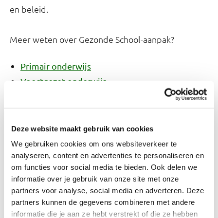
en beleid.
Meer weten over Gezonde School-aanpak?
Primair onderwijs
Voortgezet onderwijs
Middelbaar beroepsonderwijs
Vignet Gezonde School
Deze website maakt gebruik van cookies
Ben je als school aantoonbaar bezig met
We gebruiken cookies om ons websiteverkeer te
analyseren, content en advertenties te personaliseren en
gezondheid? Dan kun je het
vignet Gezonde
om functies voor social media te bieden. Ook delen we
. Je school mag zich dan 3 jaar
School aanvragen
informatie over je gebruik van onze site met onze
lang een Gezonde School noemen.
partners voor analyse, social media en adverteren. Deze
partners kunnen de gegevens combineren met andere
informatie die je aan ze hebt verstrekt of die ze hebben