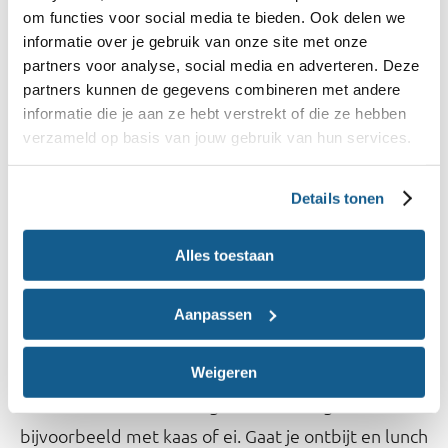
Neem vezels
om functies voor social media te bieden. Ook delen we
Voor een goede stoelgang zijn vezels nodig. Vezels
informatie over je gebruik van onze site met onze
zitten veel in groente en fruit en in
partners voor analyse, social media en adverteren. Deze
partners kunnen de gegevens combineren met andere
volkorenproducten, zoals in volkorenbrood,
informatie die je aan ze hebt verstrekt of die ze hebben
volkorenpasta en zilvervliesrijst. Merk je dat je van
verzameld op basis van jouw gebruik van hun services.
volkorenproducten snel vol zit en daardoor weinig
kan eten? Dan is het beter om tijdelijk voor iets
Details tonen
lichtere soorten te kiezen, zoals bruinbrood.
Alles toestaan
Tips bij elk eetmoment
Aanpassen
Ontbijt en lunch
Beleg het brood gerust extra dik. Besmeer
Weigeren
boterhammen met margarine en beleg ze
bijvoorbeeld met kaas of ei. Gaat je ontbijt en lunch