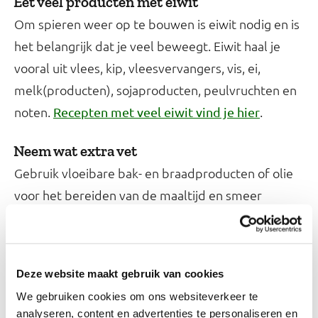
Eet veel producten met eiwit
Om spieren weer op te bouwen is eiwit nodig en is
het belangrijk dat je veel beweegt. Eiwit haal je
vooral uit vlees, kip, vleesvervangers, vis, ei,
melk(producten), sojaproducten, peulvruchten en
noten.
.
Recepten met veel eiwit vind je hier
Neem wat extra vet
Gebruik vloeibare bak- en braadproducten of olie
voor het bereiden van de maaltijd en smeer
margarine uit een kuipje op je brood. Nu je aan
moet komen kun je de vettere varianten van vlees,
zuivelproducten en kaas nemen. Noten, avocado
Deze website maakt gebruik van cookies
en vette
zijn ook geschikt.
vis
We gebruiken cookies om ons websiteverkeer te
analyseren, content en advertenties te personaliseren en