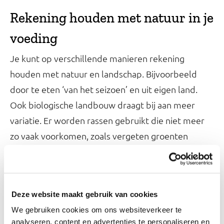
Rekening houden met natuur in je
voeding
Je kunt op verschillende manieren rekening
houden met natuur en landschap. Bijvoorbeeld
door te eten ‘van het seizoen’ en uit eigen land.
Ook biologische landbouw draagt bij aan meer
variatie. Er worden rassen gebruikt die niet meer
zo vaak voorkomen, zoals vergeten groenten
(schorseneren, aardpeer).
Ook keurmerken op het etiket kunnen helpen bij
het kiezen.
Deze website maakt gebruik van cookies
We gebruiken cookies om ons websiteverkeer te
analyseren, content en advertenties te personaliseren en