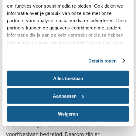
Duurzame keurmerken
om functies voor social media te bieden. Ook delen we
informatie over je gebruik van onze site met onze
Je ziet of iets is geproduceerd met oog voor
partners voor analyse, social media en adverteren. Deze
natuur en landschap door te kijken naar
partners kunnen de gegevens combineren met andere
informatie die je aan ze hebt verstrekt of die ze hebben
topkeurmerken. Kijk voor meer informatie op
de
verzameld op basis van jouw gebruik van hun services.
.
website van Milieu Centraal
Details tonen
Duurzaamheidsaspecten
Alles toestaan
Overbevissing
De meeste vis is bestemd voor consumptie, direct
Aanpassen
of in de vorm van visolie. Als er te veel vis wordt
Weigeren
gevangen staat de hoeveelheid vis in zee onder
druk. Sommige vissoorten worden in hun
voortbestaan bedreigd. Daarom zijn er