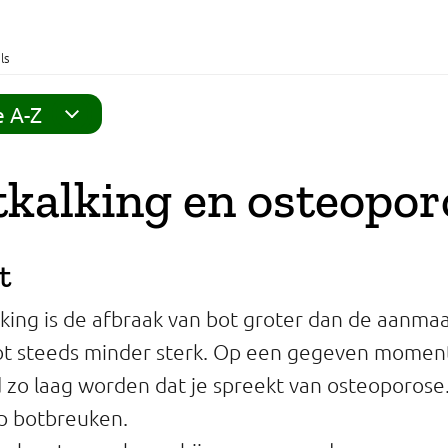
ls
e A-Z
kalking en osteopor
t
lking is de afbraak van bot groter dan de aanmaa
ot steeds minder sterk. Op een gegeven momen
 zo laag worden dat je spreekt van osteoporose
p botbreuken.