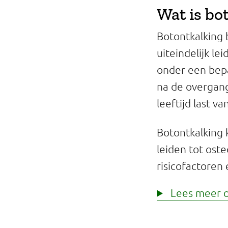
Wat is bo
Botontkalking 
uiteindelijk le
onder een bepa
na de overgan
leeftijd last v
Botontkalking k
leiden tot ost
risicofactoren
Lees meer o