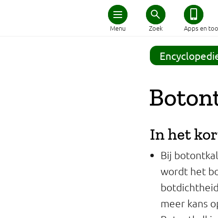
Home
Menu
Zoek
Apps en too
Schijf van Vijf
Encyclopedi
Recepten
Botont
Afvallen
In het kor
Zwanger en kind
Bij botontka
Duurzaam eten
wordt het b
botdichtheid
Veilig eten
meer kans o