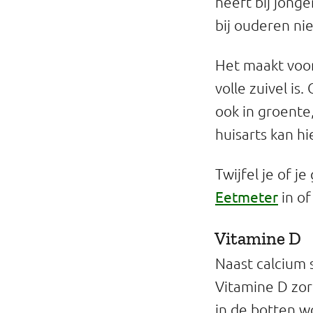
heeft bij jong
bij ouderen ni
Het maakt voor
volle zuivel is.
ook in groente
huisarts kan hi
Twijfel je of 
Eetmeter
in of
Vitamine D
Naast calcium 
Vitamine D zor
in de botten w