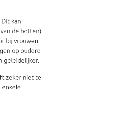
 Dit kan
e van de botten)
or bij vrouwen
jgen op oudere
 geleidelijker.
t zeker niet te
n enkele