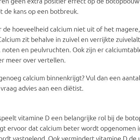
eren geen extra positief effect op de botopbou
et de kans op een botbreuk.
 de hoeveelheid calcium niet uit of het magere, 
 Calcium zit behalve in zuivel en verrijkte zuivela
, noten en peulvruchten. Ook zijn er calciumtabl
er meer over vertellen.
je genoeg calcium binnenkrijgt? Vul dan een aant
 vraag advies aan een diëtist.
speelt vitamine D een belangrijke rol bij de bot
gt ervoor dat calcium beter wordt opgenomen i
ordt vastgelegd. Ook vermindert vitamine D de 