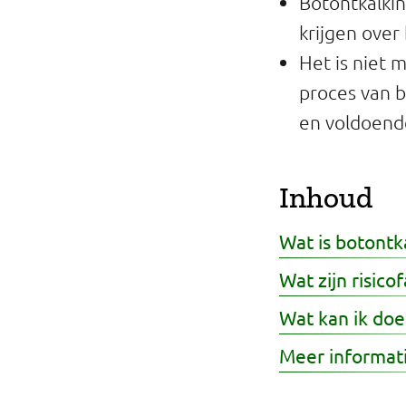
Botontkalki
Professionals
krijgen over
Het is niet 
Onderwijs
proces van b
Eetomgevingen
en voldoend
Webshop
Inhoud
Pers
Wat is botontk
Over ons
Wat zijn risic
Wat kan ik do
Meer informat