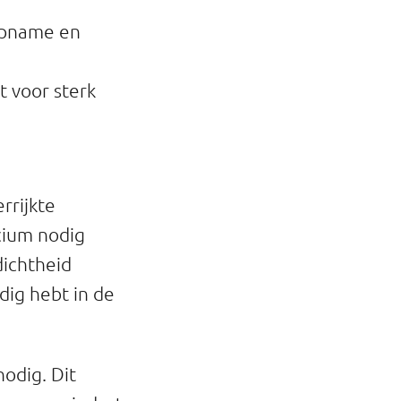
opname en
 voor sterk
rrijkte
lcium nodig
dichtheid
odig hebt in de
odig. Dit