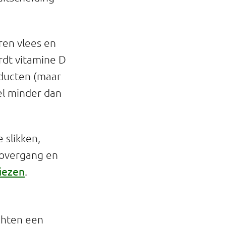
eren vlees en
rdt vitamine D
oducten (maar
eel minder dan
 slikken,
 overgang en
viezen
.
chten een