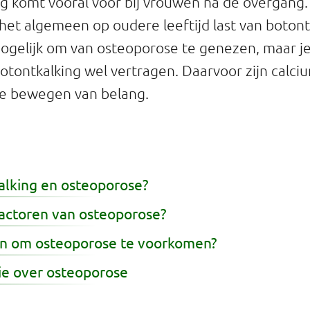
ng komt vooral voor bij vrouwen na de overgang
 het algemeen op oudere leeftijd last van botont
mogelijk om van osteoporose te genezen, maar je
otontkalking wel vertragen. Daarvoor zijn calci
e bewegen van belang.
alking en osteoporose?
ofactoren van osteoporose?
en om osteoporose te voorkomen?
ie over osteoporose