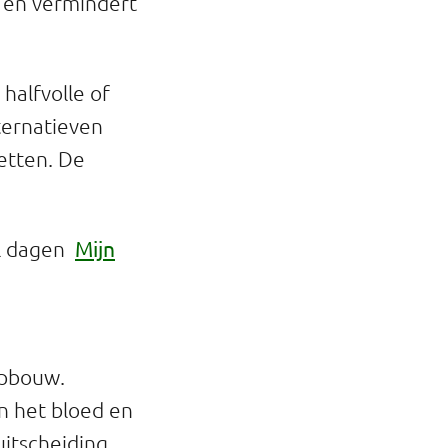
w en vermindert
halfvolle of
lternatieven
etten. De
Mijn
al dagen
opbouw.
n het bloed en
uitscheiding