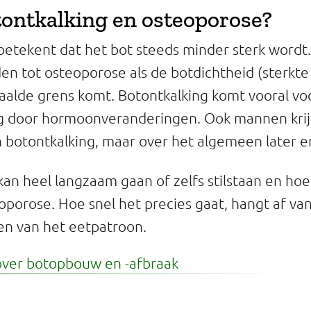
tontkalking en osteoporose?
betekent dat het bot steeds minder sterk wordt.
iden tot osteoporose als de botdichtheid (sterkt
alde grens komt. Botontkalking komt vooral vo
g door hormoonveranderingen. Ook mannen kri
an botontkalking, maar over het algemeen later en
an heel langzaam gaan of zelfs stilstaan en hoef
eoporose. Hoe snel het precies gaat, hangt af va
 en van het eetpatroon.
ver botopbouw en -afbraak