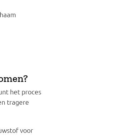
ichaam
komen?
unt het proces
en tragere
uwstof voor