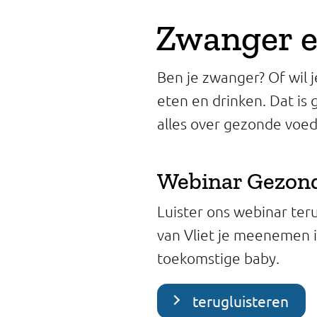
Professionals
Zwanger e
Onderwijs
Ben je zwanger? Of wil 
Eetomgevingen
eten en drinken. Dat is 
Webshop
alles over gezonde voe
Pers
Webinar Gezond
Over ons
Luister ons webinar ter
van Vliet je meenemen i
toekomstige baby.
terugluisteren