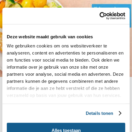
Deze website maakt gebruik van cookies
We gebruiken cookies om ons websiteverkeer te
analyseren, content en advertenties te personaliseren en
om functies voor social media te bieden. Ook delen we
informatie over je gebruik van onze site met onze
partners voor analyse, social media en adverteren. Deze
partners kunnen de gegevens combineren met andere
Veelgestelde vragen
informatie die je aan ze hebt verstrekt of die ze hebben
Als aanstaande ouder zit je vol met vragen,
verzameld op basis van jouw gebruik van hun services.
bijvoorbeeld over misselijkheid tijdens de
zwangerschap. Kan het kwaad?
Details tonen
Alles toestaan