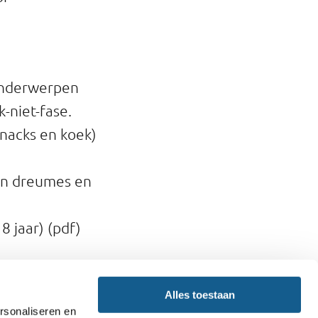
onderwerpen
k-niet-fase.
snacks en koek)
an dreumes en
 8 jaar) (pdf)
Drinken - Wat
Alles toestaan
rsonaliseren en