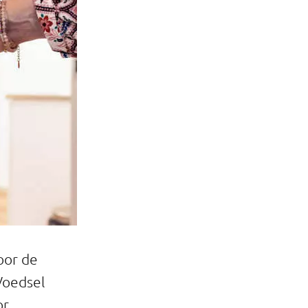
oor de
Voedsel
or