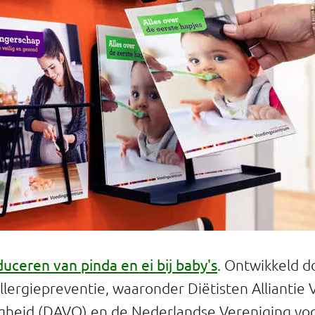
duceren van pinda en ei bij baby's
. Ontwikkeld d
lergiepreventie, waaronder Diëtisten Alliantie 
gheid (DAVO) en de Nederlandse Vereniging vo