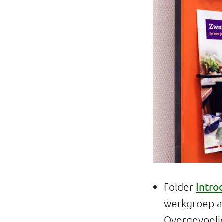
Intro
Folder
werkgroep al
Overgevoeli