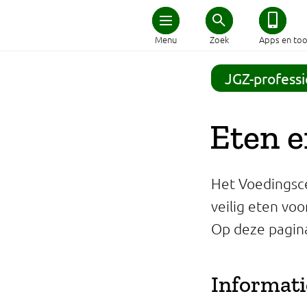
Home
Menu
Zoek
Apps en too
Schijf van Vijf
JGZ-professi
Recepten
Eten e
Afvallen
Het Voedingsce
Zwanger en kind
veilig eten voo
Op deze pagina
Duurzaam eten
Veilig eten
Informati