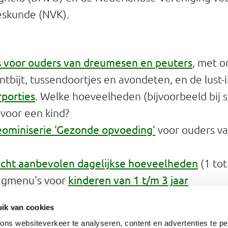
skunde (NVK).
 voor ouders van dreumesen en peuters
, met 
ntbijt, tussendoortjes en avondeten, en de lust-i
rporties
. Welke hoeveelheden (bijvoorbeeld bij 
 voor een kind?
deominiserie 'Gezonde opvoeding'
voor ouders v
icht aanbevolen dagelijkse hoeveelheden
(1 tot
kinderen van 1 t/m 3 jaar
agmenu's voor
nd eten en drinken - Kinderen van 1 t/m 3 jaar
,
ik van cookies
nd geven
Kinderen en een gezond gewicht
, en
ns websiteverkeer te analyseren, content en advertenties te pe