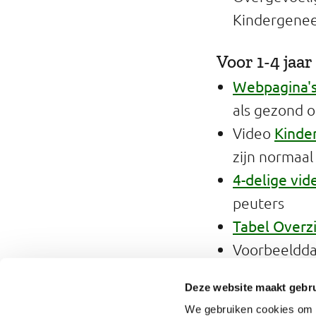
Kindergenee
Voor 1-4 jaar
Webpagina's
als gezond o
Kinde
Video
zijn normaal
4-delige vi
peuters
Tabel Overz
Voorbeeldd
Gezo
Folders
Deze website maakt gebru
kun je je ki
We gebruiken cookies om o