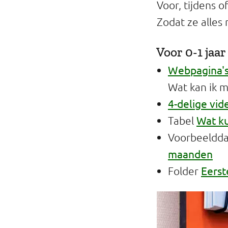
Voor, tijdens 
Professionals
Zodat ze alles
Onderwijs
Voor 0-1 jaar
Eetomgevingen
Webpagina's
Webshop
Wat kan ik m
4-delige vid
Pers
Wat ku
Tabel
Over ons
Voorbeeldd
maanden
Eerst
Folder