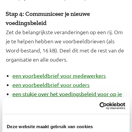
Stap 4: Communiceer je nieuwe
voedingsbeleid
Zet de belangrijkste veranderingen op een rij. Om
je te helpen hebben we voorbeeldbrieven (als
Word-bestand, 16 kB). Deel dit met de rest van de
organisatie en alle ouders.
een voorbeeldbrief voor medewerkers
een voorbeeldbrief voor ouders
een stukje over het voedingsbeleid voor op je
website of in je brochure
Mogelijk zijn er ouders die vraagtekens hebben bij
Deze website maakt gebruik van cookies
de veranderingen. Leg dan uit waarom de keuzes