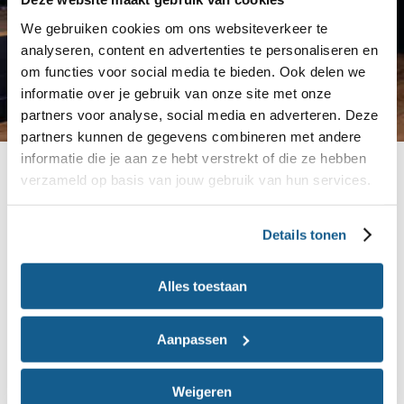
We gebruiken cookies om ons websiteverkeer te
analyseren, content en advertenties te personaliseren en
om functies voor social media te bieden. Ook delen we
informatie over je gebruik van onze site met onze
partners voor analyse, social media en adverteren. Deze
partners kunnen de gegevens combineren met andere
informatie die je aan ze hebt verstrekt of die ze hebben
Hulp bij eetopvoeding
verzameld op basis van jouw gebruik van hun services.
Eten gaat beter en makkelijker als je vaste regels
hebt voor de eetmomenten in jouw
Details tonen
kinderopvangorganisatie. Op deze pagina vind je
tips voor het inrichten van eetmomenten.
Alles toestaan
Aanpassen
Ouders betrekken bij gezonde
voeding
Weigeren