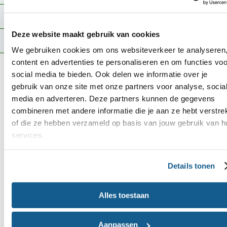
Internationaal
Deze website maakt gebruik van cookies
Preventieakkoord
We gebruiken cookies om ons websiteverkeer te analyseren
content en advertenties te personaliseren en om functies voo
Vooruitblik
social media te bieden. Ook delen we informatie over je
gebruik van onze site met onze partners voor analyse, socia
In onze strategie blijven we 2 sporen volgen. Ten
media en adverteren. Deze partners kunnen de gegevens
eerste willen we dat individuen gemotiveerd zijn
combineren met andere informatie die je aan ze hebt verstre
of die ze hebben verzameld op basis van jouw gebruik van h
om goed te eten en beschikken over de kennis en
services.
vaardigheden om gezonde, veilige en duurzame
keuzes te maken.
Details tonen
Daarnaast werken we toe naar een omgeving die
Alles toestaan
zo is ingericht dat deze keuzes vanzelfsprekend en
bereikbaar zijn. Samen met anderen willen we
Aanpassen