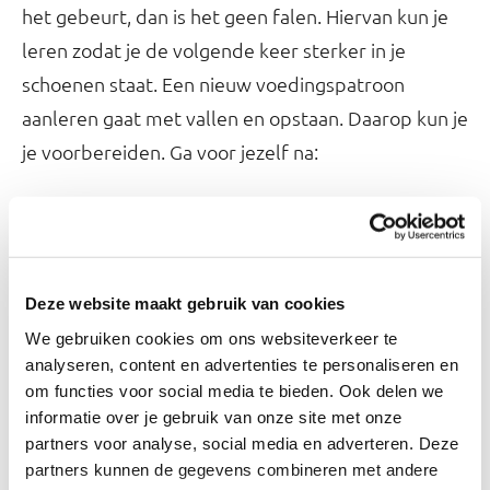
het gebeurt, dan is het geen falen. Hiervan kun je
leren zodat je de volgende keer sterker in je
schoenen staat. Een nieuw voedingspatroon
aanleren gaat met vallen en opstaan. Daarop kun je
je voorbereiden. Ga voor jezelf na:
Wat is je valkuil?
Hoe kun je die voorkomen?
Wat moet je in die situatie niet doen?
Deze website maakt gebruik van cookies
Wat wil je in die situatie wel doen?
We gebruiken cookies om ons websiteverkeer te
analyseren, content en advertenties te personaliseren en
Omgaan met een terugval
om functies voor social media te bieden. Ook delen we
informatie over je gebruik van onze site met onze
Eet je een keer een zak chips of een rol koek, denk
partners voor analyse, social media en adverteren. Deze
dat niet: nu heb ik het toch al niet goed gedaan,
partners kunnen de gegevens combineren met andere