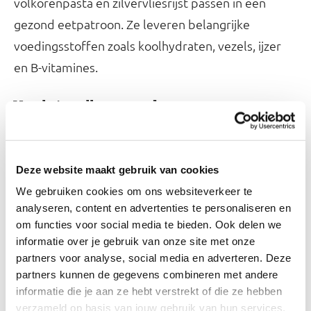
volkorenpasta en zilvervliesrijst passen in een
gezond eetpatroon. Ze leveren belangrijke
voedingsstoffen zoals koolhydraten, vezels, ijzer
en B-vitamines.
Vezels in volkorenproducten
Volkoren graanproducten bevatten meer vezels
dan graanproducten gemaakt van bloem. De
gezondheidseffecten van volkoren
Deze website maakt gebruik van cookies
graanproducten worden deels toegeschreven aan
We gebruiken cookies om ons websiteverkeer te
analyseren, content en advertenties te personaliseren en
. Graanvezels dragen bij aan een goede
graanvezels
om functies voor social media te bieden. Ook delen we
darmwerking en stoelgang. Als je elke dag
informatie over je gebruik van onze site met onze
voldoende vezels binnenkrijgt, heb je een lager
partners voor analyse, social media en adverteren. Deze
partners kunnen de gegevens combineren met andere
risico op verschillende ziekten.
informatie die je aan ze hebt verstrekt of die ze hebben
verzameld op basis van jouw gebruik van hun services.