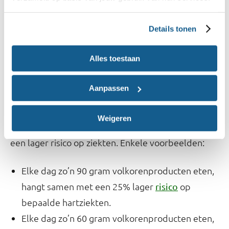
Hartziekten, diabetes type 2 en darmkanker
Volkorenproducten eten in plaats van witte
Details tonen
producten is gunstig voor je gezondheid. Dat blijkt
uit wetenschappelijk onderzoek. Witte producten
Alles toestaan
worden ook wel geraffineerde producten
genoemd. Het is beter om deze geraffineerde
Aanpassen
producten te vervangen door volkorenproducten.
Weigeren
Door voldoende volkorenproducten te eten, heb je
een lager risico op ziekten. Enkele voorbeelden:
Elke dag zo’n 90 gram volkorenproducten eten,
hangt samen met een 25% lager
op
risico
bepaalde hartziekten.
Elke dag zo’n 60 gram volkorenproducten eten,