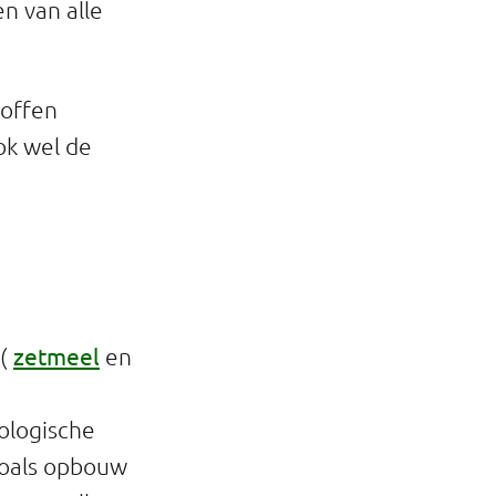
n van alle
toffen
ok wel de
zetmeel
(
en
iologische
zoals opbouw