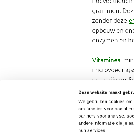
hoeveelheden 
grammen. Deze 
e
zonder deze
opbouw en ond
enzymen en he
Vitamines
, mi
microvoedings
maar zijn nodi
macrovoedingss
Deze website maakt gebru
bij het goed l
We gebruiken cookies om o
hoeveelheden 
om functies voor social me
partners voor analyse, so
(mcg).
andere informatie die je a
hun services.