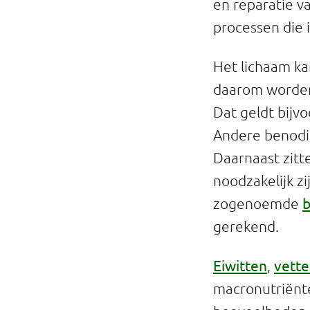
en reparatie v
processen die 
Het lichaam ka
daarom worden
Dat geldt bijv
Andere benodig
Daarnaast zitte
noodzakelijk z
b
zogenoemde
gerekend.
Eiwitten
vett
,
macronutriënte