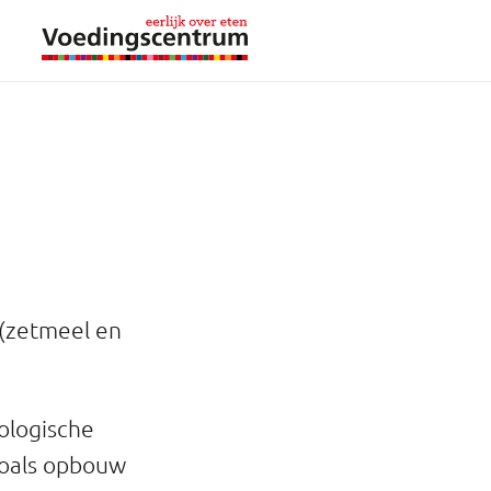
 (zetmeel en
iologische
zoals opbouw