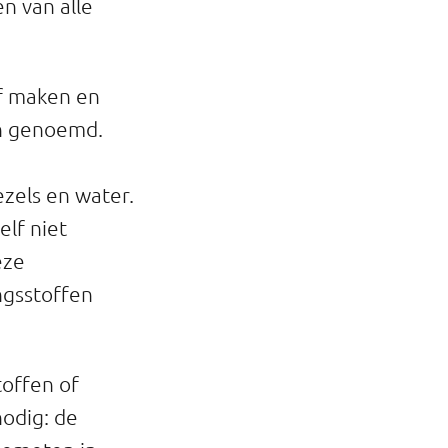
n van alle
lf maken en
en genoemd.
zels en water.
elf niet
eze
ngsstoffen
offen of
nodig: de