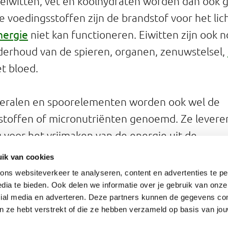
eiwitten, vet en koolhydraten worden dan ook 
voedingsstoffen zijn de brandstof voor het li
nergie
niet kan functioneren. Eiwitten zijn ook 
erhoud van de spieren, organen, zenuwstelsel,
t bloed.
neralen en spoorelementen worden ook wel de
stoffen of micronutriënten genoemd. Ze levere
g voor het vrijmaken van de energie uit de
toffen en van de aminozuren uit eiwit. Ook zijn
ik van cookies
aten verlopen van veel processen in het lichaam.
ns websiteverkeer te analyseren, content en advertenties te pe
worden aangegeven in milligrammen (mg) of 
dia te bieden. Ook delen we informatie over je gebruik van onze
cial media en adverteren. Deze partners kunnen de gegevens c
an ze hebt verstrekt of die ze hebben verzameld op basis van jo