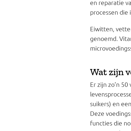
en reparatie v
Professionals
processen die 
Onderwijs
Eiwitten, vett
Eetomgevingen
genoemd. Vita
microvoedings
Webshop
Pers
Wat zijn 
Over ons
Er zijn zo’n 50
levensprocesse
suikers) en ee
Deze voedingsst
functies die n