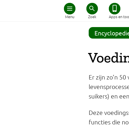
Home
Menu
Zoek
Apps en too
Schijf van Vijf
Encyclopedi
Recepten
Voedin
Afvallen
Er zijn zo’n 50
Zwanger en kind
levensprocesse
suikers) en ee
Duurzaam eten
Deze voedingsst
Veilig eten
functies die n