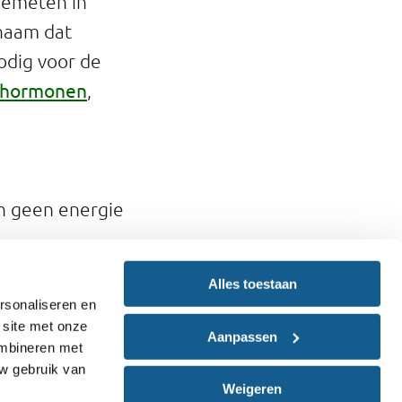
gemeten in
chaam dat
nodig voor de
hormonen
,
n geen energie
 ze belangrijk
Alles toestaan
 De
rsonaliseren en
microgrammen
 site met onze
Aanpassen
ombineren met
uw gebruik van
Weigeren