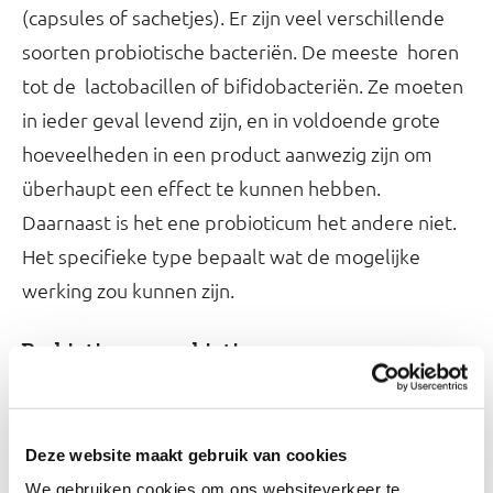
(capsules of sachetjes). Er zijn veel verschillende
soorten probiotische bacteriën. De meeste horen
tot de lactobacillen of bifidobacteriën. Ze moeten
in ieder geval levend zijn, en in voldoende grote
hoeveelheden in een product aanwezig zijn om
überhaupt een effect te kunnen hebben.
Daarnaast is het ene probioticum het andere niet.
Het specifieke type bepaalt wat de mogelijke
werking zou kunnen zijn.
Prebiotica en synbiotica
Naast probiotica bestaan er ook
.
prebiotica
Synbiotica zijn producten waar probiotica én
prebiotica in zitten.
Deze website maakt gebruik van cookies
We gebruiken cookies om ons websiteverkeer te