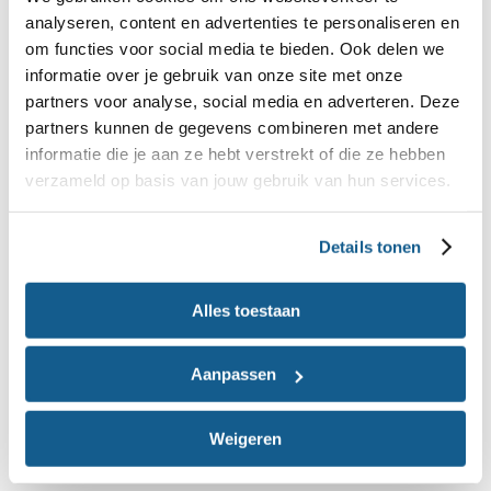
analyseren, content en advertenties te personaliseren en
Gezondheidseffecten van
om functies voor social media te bieden. Ook delen we
informatie over je gebruik van onze site met onze
probiotica
partners voor analyse, social media en adverteren. Deze
partners kunnen de gegevens combineren met andere
Bacteriën zoals probiotica, komen via de maag in
informatie die je aan ze hebt verstrekt of die ze hebben
de darmen terecht. Vaak worden bacteriën al in de
verzameld op basis van jouw gebruik van hun services.
maag door het maagzuur, of in dunne darm door
de gal gedood. Om überhaupt werkzaam te
Details tonen
kunnen zijn moeten probiotica in voldoende mate
de de maag overleven. Ze bereiken vervolgens de
Alles toestaan
dunne darm en uiteindelijk de dikke darm.
Aanpassen
De Europese Autoriteit voor
Voedselveiligheid (EFSA) heeft wetenschappelijke
Weigeren
evaluaties uitgevoerd van een paar honderd