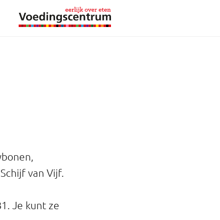
eybonen,
chijf van Vijf.
B1. Je kunt ze