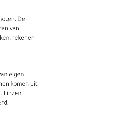
 noten. De
 dan van
jken, rekenen
van eigen
onen komen uit
. Linzen
erd.