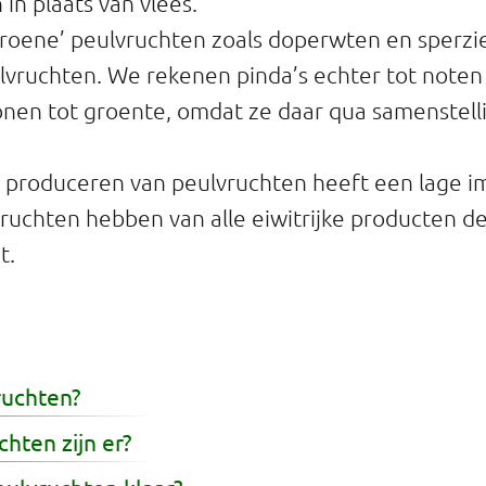
in plaats van vlees.
groene’ peulvruchten zoals doperwten en sperzi
ulvruchten. We rekenen pinda’s echter tot note
nen tot groente, omdat ze daar qua samenstell
n produceren van peulvruchten heeft een lage i
vruchten hebben van alle eiwitrijke producten de
t.
ruchten?
hten zijn er?