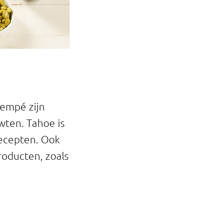
tempé zijn
wten. Tahoe is
recepten. Ook
roducten, zoals