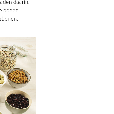
aden daarin.
te bonen,
jabonen.