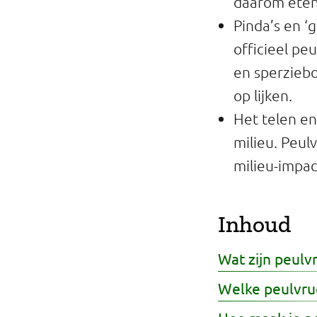
daarom eten 
Professionals
Pinda’s en ‘
officieel pe
Onderwijs
en sperziebo
Eetomgevingen
op lijken.
Het telen e
Webshop
milieu. Peul
Pers
milieu-impac
Over ons
Inhoud
Wat zijn peulv
Welke peulvruc