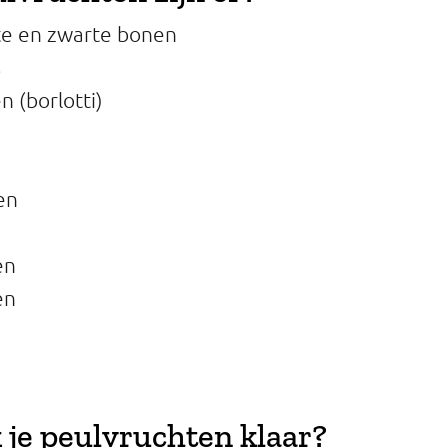
te en zwarte bonen
s
 (borlotti)
en
n
en
en
je peulvruchten klaar?