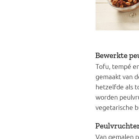
Bewerkte pe
Tofu, tempé en
gemaakt van de
hetzelfde als 
worden peulvru
vegetarische bu
Peulvruchte
Van gemalen pe