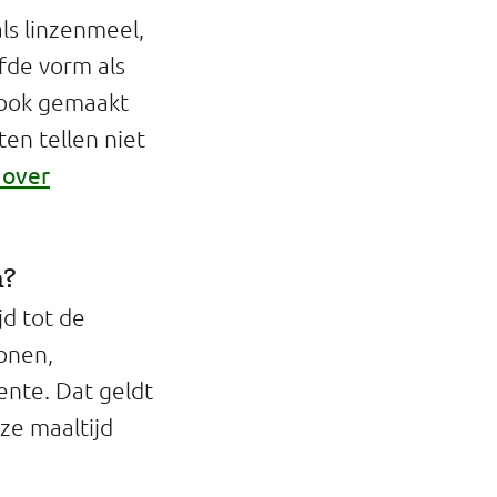
ls linzenmeel,
fde vorm als
s ook gemaakt
en tellen niet
 over
n?
jd tot de
onen,
ente. Dat geldt
ze maaltijd