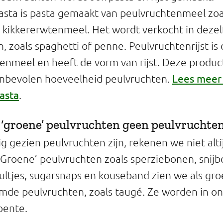
sta is pasta gemaakt van peulvruchtenmeel zoa
kikkererwtenmeel. Het wordt verkocht in dezel
n, zoals spaghetti of penne. Peulvruchtenrijst i
enmeel en heeft de vorm van rijst. Deze product
Lees meer
anbevolen hoeveelheid peulvruchten.
asta
.
‘groene’ peulvruchten geen peulvruchte
g gezien peulvruchten zijn, rekenen we niet alti
‘Groene’ peulvruchten zoals sperziebonen, snijb
ltjes, sugarsnaps en kouseband zien we als gro
mde peulvruchten, zoals taugé. Ze worden in on
roente.