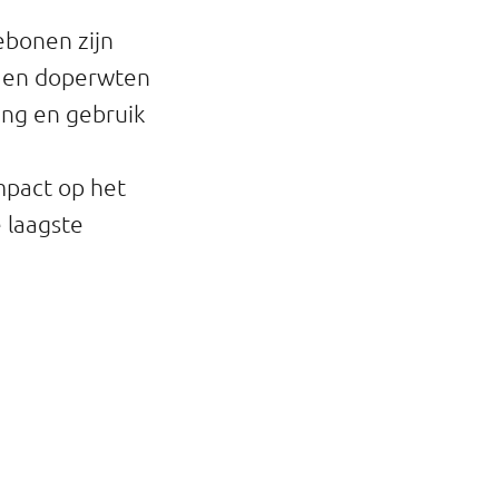
ebonen zijn
n en doperwten
ing en gebruik
mpact op het
 laagste