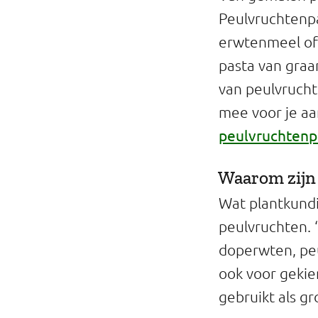
Peulvruchtenpa
erwtenmeel of 
pasta van graa
van peulvrucht
mee voor je a
peulvruchtenp
Waarom zijn 
Wat plantkundi
peulvruchten. 
doperwten, peu
ook voor gekie
gebruikt als g