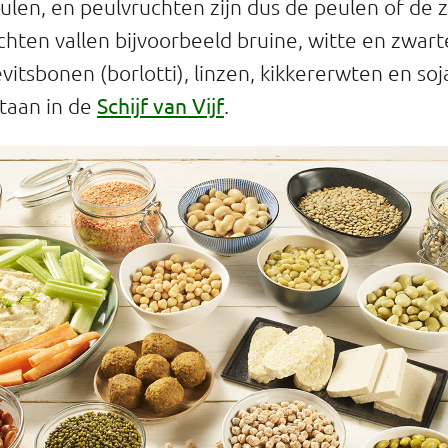
en, en peulvruchten zijn dus de peulen of de z
hten vallen bijvoorbeeld bruine, witte en zwar
evitsbonen (borlotti), linzen, kikkererwten en so
Schijf van Vijf
taan in de
.