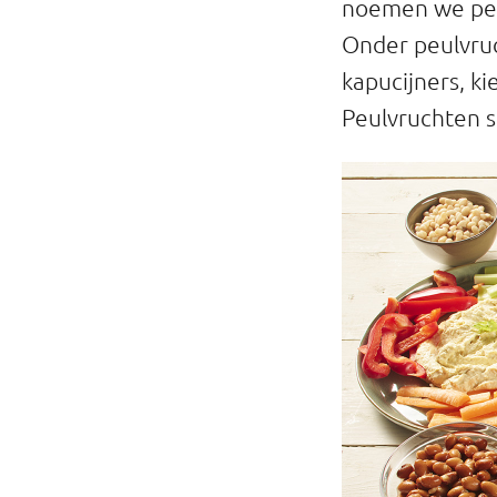
noemen we peul
Onder peulvruc
kapucijners, ki
Peulvruchten s