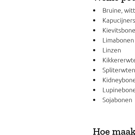
Bruine, wit
Kapucijner
Kievitsbonen
Limabonen
Linzen
Kikkererwt
Spliterwte
Kidneybon
Lupinebon
Sojabonen
Hoe maak 