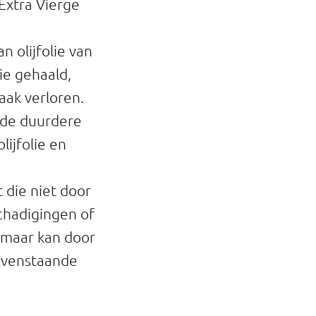
Extra Vierge
n olijfolie van
ie gehaald,
aak verloren.
n de duurdere
lijfolie en
t die niet door
chadigingen of
, maar kan door
ovenstaande