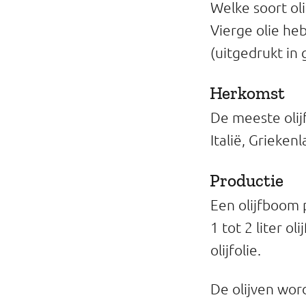
Welke soort oli
Vierge olie h
(uitgedrukt in 
Herkomst
De meeste olij
Italië, Grieken
Productie
Een olijfboom p
1 tot 2 liter o
olijfolie.
De olijven wor