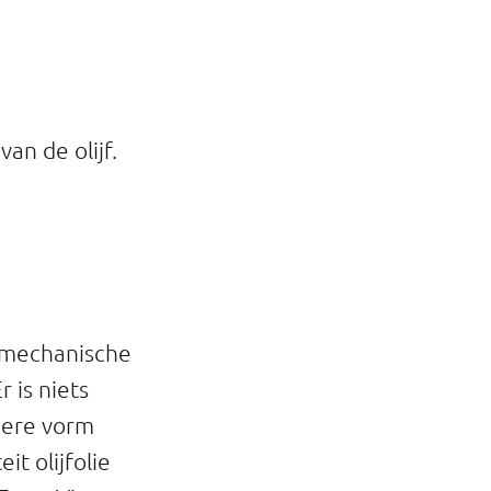
an de olijf.
de mechanische
 is niets
dere vorm
it olijfolie