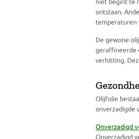
niet begint te
ontstaan. Ande
temperaturen 
De gewone olijf
geraffineerde o
verhitting. Dez
Gezondhei
Olijfolie best
onverzadigde v
Onverzadigd v
Onverzadigd ve