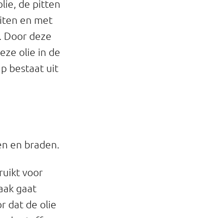
lie, de pitten
eiten en met
a. Door deze
eze olie in de
p bestaat uit
ken en braden.
ruikt voor
aak gaat
r dat de olie