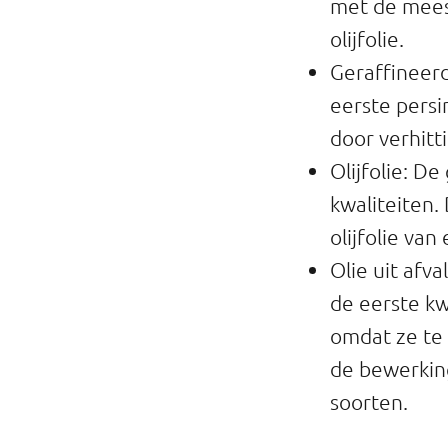
met de meest
olijfolie.
Geraffineerde
eerste persi
door verhitt
Olijfolie: D
kwaliteiten. 
olijfolie van
Olie uit afva
de eerste kw
omdat ze te 
de bewerkin
soorten.