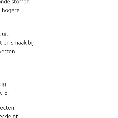
onde stoffen
j hogere
 uit
t en smaak bij
vetten.
dig
e E.
ecten.
erkleint