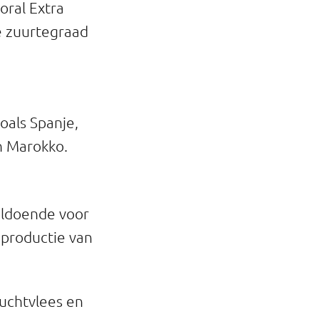
oral Extra
e zuurtegraad
oals Spanje,
en Marokko.
voldoende voor
e productie van
ruchtvlees en