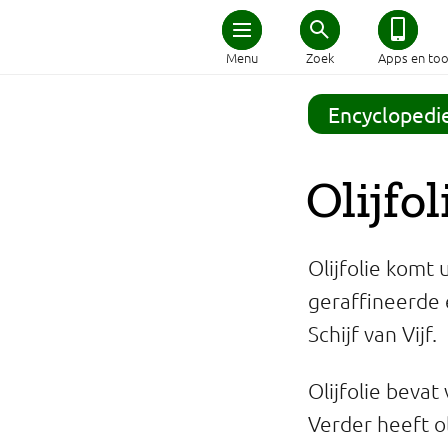
Home
Menu
Zoek
Apps en too
Schijf van Vijf
Encyclopedi
Recepten
Olijfol
Afvallen
Olijfolie komt 
Zwanger en kind
geraffineerde e
Schijf van Vijf.
Duurzaam eten
Olijfolie bevat
Veilig eten
Verder heeft o