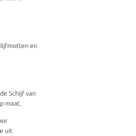
lijfmotten en
 de Schijf van
op maat.
oor
e uit