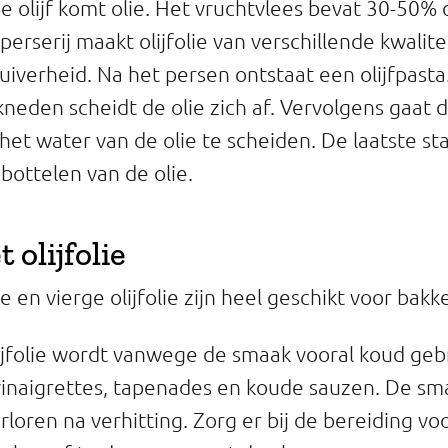
e olijf komt olie. Het vruchtvlees bevat 30-50% o
eperserij maakt olijfolie van verschillende kwalit
zuiverheid. Na het persen ontstaat een olijfpast
kneden scheidt de olie zich af. Vervolgens gaat d
et water van de olie te scheiden. De laatste sta
 bottelen van de olie.
olijfolie
e en vierge olijfolie zijn heel geschikt voor bak
lijfolie wordt vanwege de smaak vooral koud geb
 vinaigrettes, tapenades en koude sauzen. De sm
loren na verhitting. Zorg er bij de bereiding voo