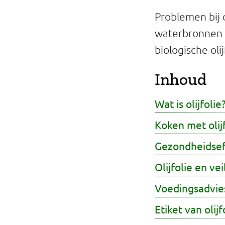
Professionals
Problemen bij d
waterbronnen e
Onderwijs
biologische olij
Eetomgevingen
Inhoud
Webshop
Wat is olijfolie
Pers
Koken met olij
Over ons
Gezondheidseff
Olijfolie en vei
Voedingsadvies
Etiket van olijf