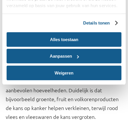
Er zijn verschillende risicofactoren. Lees er hier
verzameld op basis van jouw gebruik van hun services.
meer over:
Verklein de kans op kanker - Wereld
Kanker Onderzoek Fonds
Details tonen
Wat is de rol van voeding bij de
Alles toestaan
preventie van kanker?
Aanpassen
Gezond en gevarieerd eten met de
Schijf van
helpt de kans op kanker te verkleinen. Vul de
Vijf
Weigeren
in en ontdek jouw
Schijf van Vijf voor jou
aanbevolen hoeveelheden. Duidelijk is dat
bijvoorbeeld groente, fruit en volkorenproducten
de kans op kanker helpen verkleinen, terwijl rood
vlees en vleeswaren de kans vergroten.