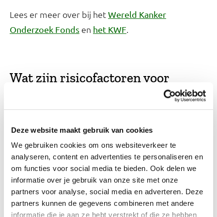
Lees er meer over bij het
Wereld Kanker
en
.
Onderzoek Fonds
het KWF
Wat zijn risicofactoren voor
kanker?
In verreweg de meeste gevallen is kanker
Deze website maakt gebruik van cookies
waarschijnlijk het gevolg van een combinatie van
We gebruiken cookies om ons websiteverkeer te
factoren. De meeste risicofactoren vergroten de
analyseren, content en advertenties te personaliseren en
kans op kanker pas na lange tijd. Een risicofactor
om functies voor social media te bieden. Ook delen we
voor de ene soort kanker hoeft dat niet voor de
informatie over je gebruik van onze site met onze
andere soort te zijn.
partners voor analyse, social media en adverteren. Deze
partners kunnen de gegevens combineren met andere
informatie die je aan ze hebt verstrekt of die ze hebben