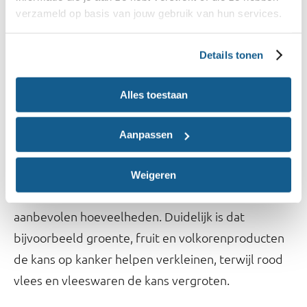
Er zijn verschillende risicofactoren. Lees er hier
verzameld op basis van jouw gebruik van hun services.
meer over:
Verklein de kans op kanker - Wereld
Kanker Onderzoek Fonds
Details tonen
Wat is de rol van voeding bij de
Alles toestaan
preventie van kanker?
Aanpassen
Gezond en gevarieerd eten met de
Schijf van
helpt de kans op kanker te verkleinen. Vul de
Vijf
Weigeren
in en ontdek jouw
Schijf van Vijf voor jou
aanbevolen hoeveelheden. Duidelijk is dat
bijvoorbeeld groente, fruit en volkorenproducten
de kans op kanker helpen verkleinen, terwijl rood
vlees en vleeswaren de kans vergroten.