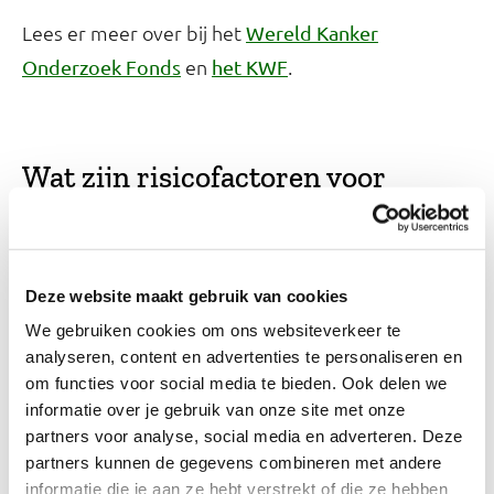
Lees er meer over bij het
Wereld Kanker
en
.
Onderzoek Fonds
het KWF
Wat zijn risicofactoren voor
kanker?
In verreweg de meeste gevallen is kanker
Deze website maakt gebruik van cookies
waarschijnlijk het gevolg van een combinatie van
We gebruiken cookies om ons websiteverkeer te
factoren. De meeste risicofactoren vergroten de
analyseren, content en advertenties te personaliseren en
kans op kanker pas na lange tijd. Een risicofactor
om functies voor social media te bieden. Ook delen we
voor de ene soort kanker hoeft dat niet voor de
informatie over je gebruik van onze site met onze
andere soort te zijn.
partners voor analyse, social media en adverteren. Deze
partners kunnen de gegevens combineren met andere
informatie die je aan ze hebt verstrekt of die ze hebben