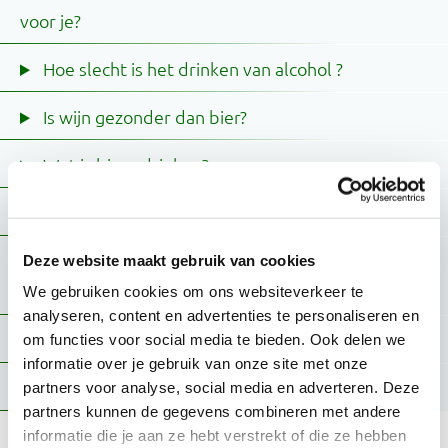
voor je?
Hoe slecht is het drinken van alcohol ?
Is wijn gezonder dan bier?
Wat is bingedrinken?
Is alcohol verslavend?
Wanneer heb je een alcoholprobleem of
Deze website maakt gebruik van cookies
alcoholverslaving?
We gebruiken cookies om ons websiteverkeer te
analyseren, content en advertenties te personaliseren en
Wat zijn afkickverschijnselen van alcohol?
om functies voor social media te bieden. Ook delen we
informatie over je gebruik van onze site met onze
Wat is Korsakov?
partners voor analyse, social media en adverteren. Deze
partners kunnen de gegevens combineren met andere
informatie die je aan ze hebt verstrekt of die ze hebben