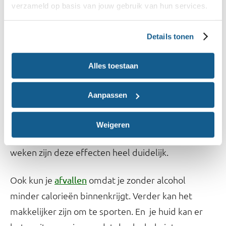
Wat zijn de voordelen van stoppen
verzameld op basis van jouw gebruik van hun services.
met alcohol?
Details tonen
Als je stopt met alcohol drinken, herstelt je lever
en de rest van je lichaam omdat je geen giftige stof
Alles toestaan
meer binnenkrijgt. Soms komen mensen eerst wat
minder makkelijk in slaap, maar daarna zorgt het
Aanpassen
juist dat je langer en beter slaapt. Je voelt je
vervolgens fitter, vrolijker, helderder, je kunt beter
Weigeren
onthouden en je weerstand wordt beter. Na 4 tot 6
weken zijn deze effecten heel duidelijk.
Ook kun je
omdat je zonder alcohol
afvallen
minder calorieën binnenkrijgt. Verder kan het
makkelijker zijn om te sporten. En je huid kan er