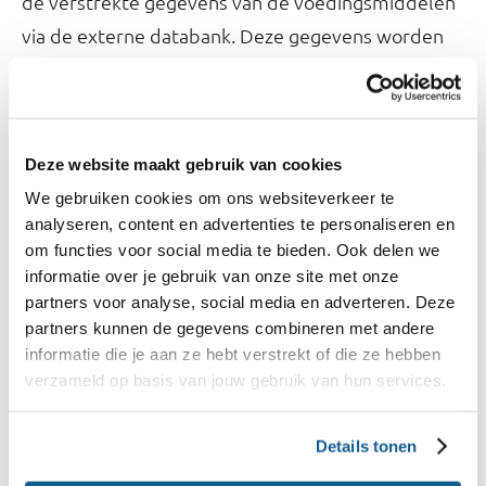
de verstrekte gegevens van de voedingsmiddelen
via de externe databank. Deze gegevens worden
niet door het Voedingscentrum gewijzigd.
De gegevens in de Levensmiddelendatabank
kunnen alleen door bevoegde medewerkers van
Deze website maakt gebruik van cookies
het Voedingscentrum en het RIVM, en dus niet
We gebruiken cookies om ons websiteverkeer te
analyseren, content en advertenties te personaliseren en
door anderen, worden geraadpleegd.
om functies voor social media te bieden. Ook delen we
informatie over je gebruik van onze site met onze
Verwerking en gebruik gegevens
partners voor analyse, social media en adverteren. Deze
partners kunnen de gegevens combineren met andere
merkeigenaar
informatie die je aan ze hebt verstrekt of die ze hebben
Het Voedingscentrum gebruikt de eventueel
verzameld op basis van jouw gebruik van hun services.
aanwezige adresgegevens enkel voor
Details tonen
communicatie over de ingevoerde gegevens.