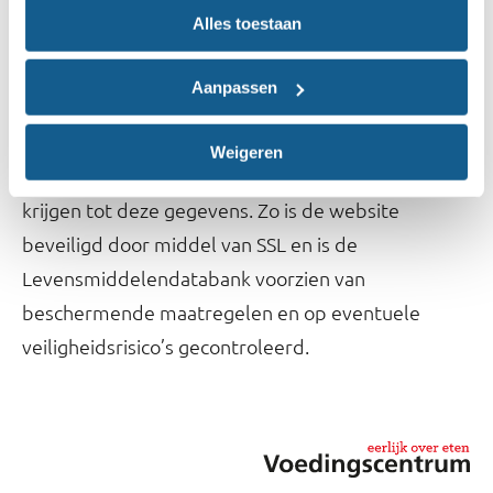
Beveiliging gegevens
Alles toestaan
Om je gegevens te beschermen, gebruikt het
Aanpassen
Voedingscentrum veiligheidsprocedures voor het
vastleggen en verstrekken van de gegevens. Zo
Weigeren
voorkomen we dat onbevoegden toegang kunnen
krijgen tot deze gegevens. Zo is de website
beveiligd door middel van SSL en is de
Levensmiddelendatabank voorzien van
beschermende maatregelen en op eventuele
veiligheidsrisico’s gecontroleerd.