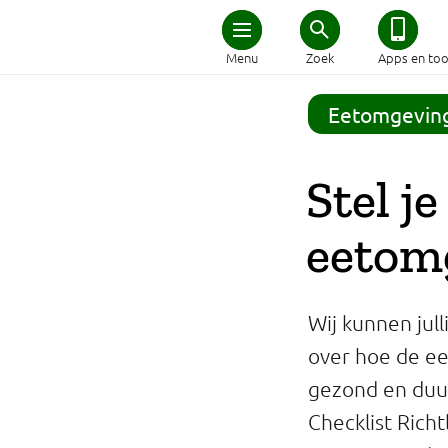
Home
Menu
Zoek
Apps en too
Schijf van Vijf
Eetomgevin
Recepten
Stel j
Afvallen
eetom
Zwanger en kind
Wij kunnen jul
Duurzaam eten
over hoe de ee
gezond en duur
Veilig eten
Checklist Rich