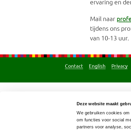
ervaring en de
Professionals
prof
Mail naar
Onderwijs
tijdens ons pr
Eetomgevingen
van 10-13 uur.
Webshop
Pers
Contact
English
Privacy
Over ons
Deze website maakt gebru
We gebruiken cookies om o
om functies voor social me
partners voor analyse, so