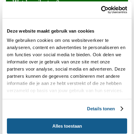
Wat kan ik eten?
Deze website maakt gebruik van cookies
We gebruiken cookies om ons websiteverkeer te
App ZwangerHap
analyseren, content en advertenties te personaliseren en
om functies voor social media te bieden. Ook delen we
Wil je altijd snel kunnen opzoeken wat je allemaal
informatie over je gebruik van onze site met onze
wel en beter niet kunt eten tijdens je
partners voor analyse, social media en adverteren. Deze
zwangerschap? Download dan de gratis app
partners kunnen de gegevens combineren met andere
informatie die je aan ze hebt verstrekt of die ze hebben
ZwangerHap van het Voedingscentrum. Naast het
verzameld op basis van jouw gebruik van hun services.
opzoeken van producten, kun je daar ook volgen
hoe de baby groeit in de buik. Verder kun je in de
Details tonen
app veiligheidswaarschuwingen krijgen,
bijvoorbeeld als er een bacterie in een product is
Alles toestaan
gevonden.