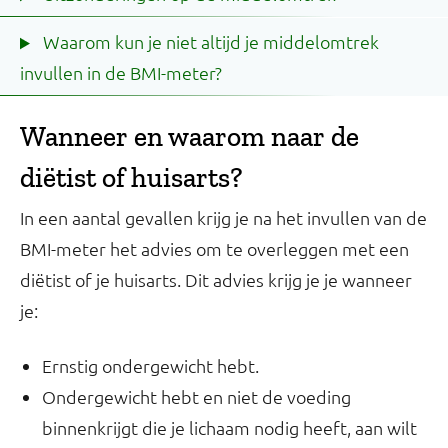
Waarom kun je niet altijd je middelomtrek
invullen in de BMI-meter?
Wanneer en waarom naar de
diëtist of huisarts?
In een aantal gevallen krijg je na het invullen van de
BMI-meter het advies om te overleggen met een
diëtist of je huisarts. Dit advies krijg je je wanneer
je:
Ernstig ondergewicht hebt.
Ondergewicht hebt en niet de voeding
binnenkrijgt die je lichaam nodig heeft, aan wilt