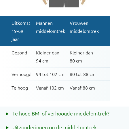
Uitkomst
Mannen
Vrouwen
19-69
middelomtrek
middelomtrek
jaar
Gezond
Kleiner dan
Kleiner dan
94 cm
80 cm
Verhoogd
94 tot 102 cm
80 tot 88 cm
Te hoog
Vanaf 102 cm
Vanaf 88 cm
Te hoge BMI of verhoogde middelomtrek?
Uitzonderingen op de middelomtrek