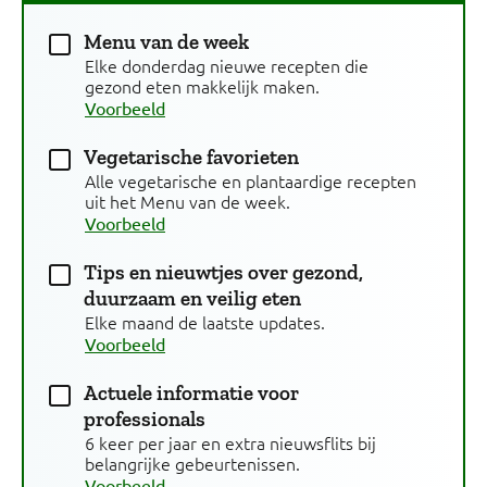
Menu van de week
Elke donderdag nieuwe recepten die
gezond eten makkelijk maken.
Voorbeeld
Vegetarische favorieten
Alle vegetarische en plantaardige recepten
uit het Menu van de week.
Voorbeeld
Tips en nieuwtjes over gezond,
duurzaam en veilig eten
Elke maand de laatste updates.
Voorbeeld
Actuele informatie voor
professionals
6 keer per jaar en extra nieuwsflits bij
belangrijke gebeurtenissen.
Voorbeeld