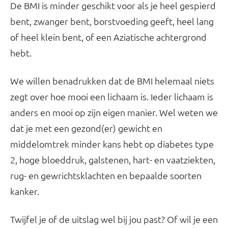
De BMI is minder geschikt voor als je heel gespierd
bent, zwanger bent, borstvoeding geeft, heel lang
of heel klein bent, of een Aziatische achtergrond
hebt.
We willen benadrukken dat de BMI helemaal niets
zegt over hoe mooi een lichaam is. Ieder lichaam is
anders en mooi op zijn eigen manier. Wel weten we
dat je met een gezond(er) gewicht en
middelomtrek minder kans hebt op diabetes type
2, hoge bloeddruk, galstenen, hart- en vaatziekten,
rug- en gewrichtsklachten en bepaalde soorten
kanker.
Twijfel je of de uitslag wel bij jou past? Of wil je een