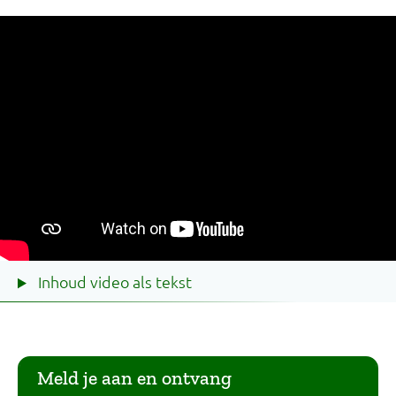
Inhoud video als tekst
Meld je aan en ontvang