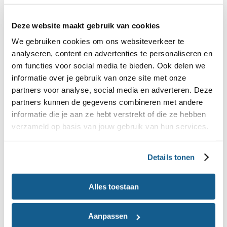
De vertering maakt dat voedingsstoffen
Deze website maakt gebruik van cookies
beschikbaar zijn. De dunne darm zorgt ervoor dat
We gebruiken cookies om ons websiteverkeer te
deze via de darmwand in het lichaam
analyseren, content en advertenties te personaliseren en
terechtkomen. Dat gaat in een paar onderdelen
om functies voor social media te bieden. Ook delen we
van de dunne darm. In totaal is de dunne darm wel
informatie over je gebruik van onze site met onze
3 tot 10 meter lang. Het eten komt na de maag via
partners voor analyse, social media en adverteren. Deze
partners kunnen de gegevens combineren met andere
een sluitspier uit in de twaalfvingerige darm
informatie die je aan ze hebt verstrekt of die ze hebben
(duodenum). In dit deel komen er
verzameld op basis van jouw gebruik van hun services.
verteringssappen uit de alvleesklier en galblaas bij.
Details tonen
Daarna gaat het voedsel via de nuchtere darm
(jejunum) en de kronkeldarm (ileum) als
Alles toestaan
waterdunne vloeistof door naar de dikke darm.
Doordat de wand van de dunne darm sterk
Aanpassen