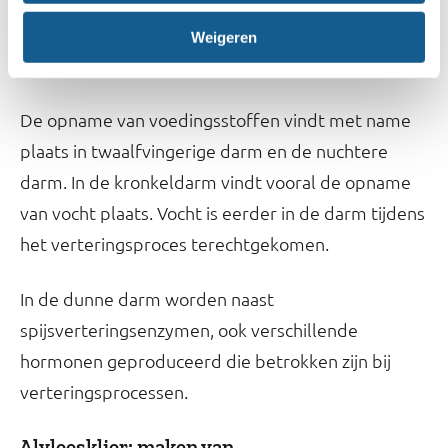
geplooid is, heeft het een groot oppervlakte. Dit is
nodig om ervoor te zorgen dat de opname van
Weigeren
voedingsstoffen goed verloopt.
De opname van voedingsstoffen vindt met name
plaats in twaalfvingerige darm en de nuchtere
darm. In de kronkeldarm vindt vooral de opname
van vocht plaats. Vocht is eerder in de darm tijdens
het verteringsproces terechtgekomen.
In de dunne darm worden naast
spijsverteringsenzymen, ook verschillende
hormonen geproduceerd die betrokken zijn bij
verteringsprocessen.
Alvleesklier: maken van