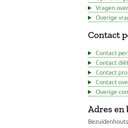
Professionals
Vragen over
Overige vra
Onderwijs
Contact p
Eetomgevingen
Webshop
Contact per
Contact diët
Pers
Contact prof
Over ons
Contact over
Overige con
Adres en 
Bezuidenhout