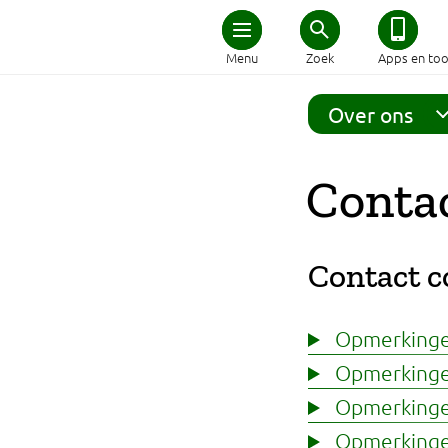
Home
Menu
Zoek
Apps en too
Schijf van Vijf
Over ons
Recepten
Conta
Afvallen
Contact 
Zwanger en kind
Duurzaam eten
Opmerkingen
Opmerkingen
Veilig eten
Opmerkinge
Opmerkingen