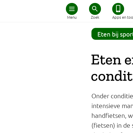
Home
Menu
Zoek
Apps en too
Schijf van Vijf
Eten bij spo
Recepten
Eten e
Afvallen
condit
Zwanger en kind
Onder conditie
Duurzaam eten
intensieve ma
handfietsen, w
Veilig eten
(fietsen) in d