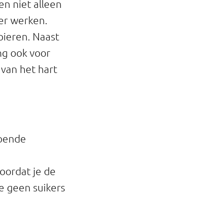
en niet alleen
er werken.
pieren. Naast
ng ook voor
 van het hart
doende
e
voordat je de
je geen suikers