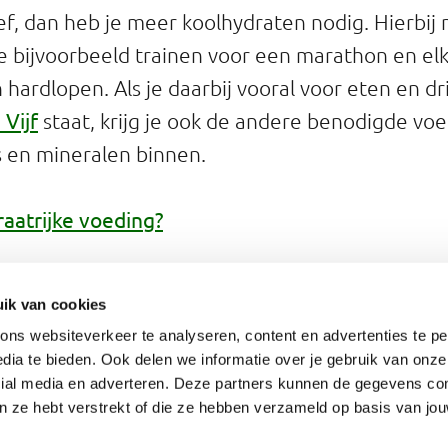
ief, dan heb je meer koolhydraten nodig. Hierbij
 bijvoorbeeld trainen voor een marathon en el
hardlopen. Als je daarbij vooral voor eten en dr
 Vijf
staat, krijg je ook de andere benodigde voe
s en mineralen binnen.
raatrijke voeding?
met conditiesport
ik van cookies
ng en duursport kan ondersteunend werken bij he
ns websiteverkeer te analyseren, content en advertenties te pe
lpt om meer energie te verbruiken dan je binnen
dia te bieden. Ook delen we informatie over je gebruik van onze
cial media en adverteren. Deze partners kunnen de gegevens c
es meer over afvallen met beweging en sport
.
an ze hebt verstrekt of die ze hebben verzameld op basis van jo