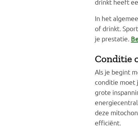
drinkt heeft ee
Professionals
In het algemeen
Onderwijs
of drinkt. Spo
Eetomgevingen
Be
je prestatie.
Webshop
Conditie
Pers
Als je begint 
conditie moet
Over ons
grote inspanni
energiecentrale
deze mitochond
efficiënt.