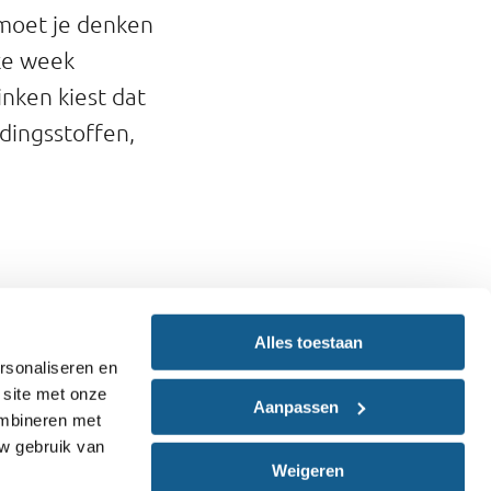
 moet je denken
ke week
inken kiest dat
dingsstoffen,
Alles toestaan
t afvallen,
rsonaliseren en
krijgt via eten
 site met onze
Aanpassen
ombineren met
uw gebruik van
Weigeren