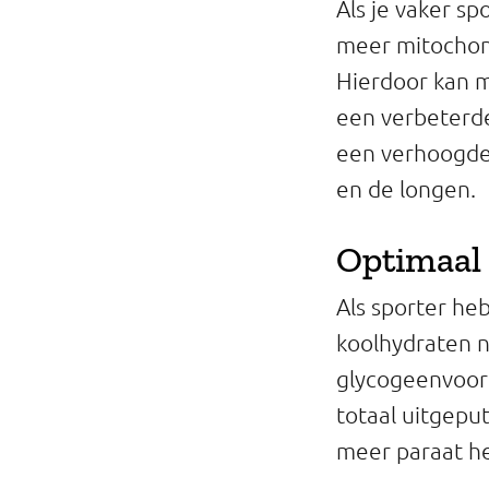
Als je vaker sp
meer mitochond
Hierdoor kan m
een verbeterde
een verhoogde 
en de longen.
Optimaal 
Als sporter he
koolhydraten n
glycogeenvoo
totaal uitgepu
meer paraat he