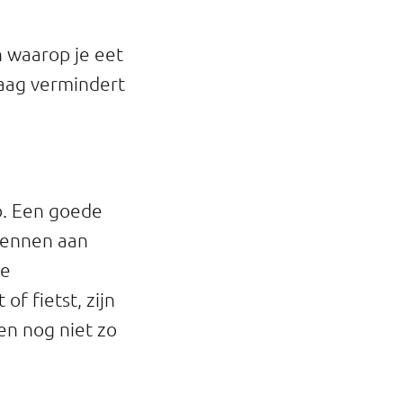
n waarop je eet
maag vermindert
po. Een goede
wennen aan
de
of fietst, zijn
en nog niet zo