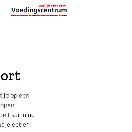
port
tijd op een
lopen,
telt spinning
t je eet en