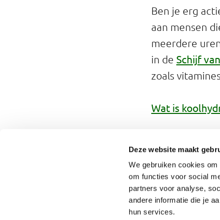
Ben je erg act
aan mensen die
meerdere uren 
Schijf van
in de
zoals vitamine
Wat is koolhyd
Afvallen 
Deze website maakt gebru
Conditietraini
We gebruiken cookies om o
doordat het he
om functies voor social me
partners voor analyse, so
Le
en drinken.
andere informatie die je a
hun services.